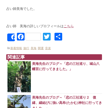
占い師美海でした。
占い師 美海の詳しいプロフィールは
こちら
Facebook
Twitter
共
Share
有
新着情報
,
旅行
,
美海
,
開運
,
音楽
関連記事
美海先生のブログ～「恋の三社巡り、城山八
幡宮に行ってきました。」
美海先生のブログ～「恋の三社巡り２ 復
縁、縁結びに強い高牟(たかむ)神社に行ってき