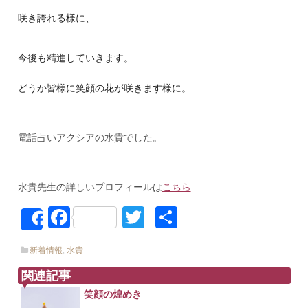
咲き誇れる様に、
今後も精進していきます。
どうか皆様に笑顔の花が咲きます様に。
電話占いアクシアの水貴でした。
水貴先生の詳しいプロフィールは
こちら
Facebook
Twitter
共
Share
有
新着情報
,
水貴
関連記事
笑顔の煌めき