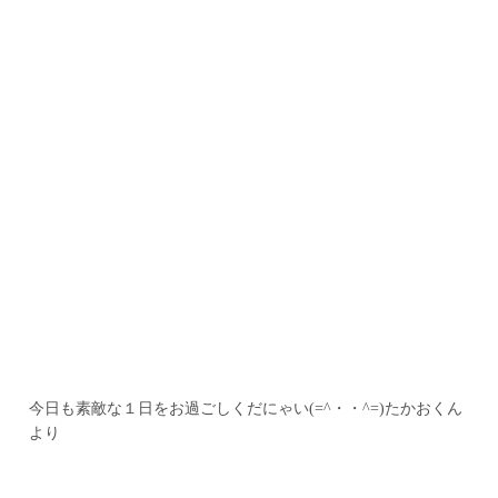
今日も素敵な１日をお過ごしくだにゃい(=^・・^=)たかおくん
より