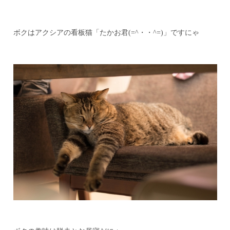
ボクはアクシアの看板猫「たかお君(=^・・^=)」ですにゃ