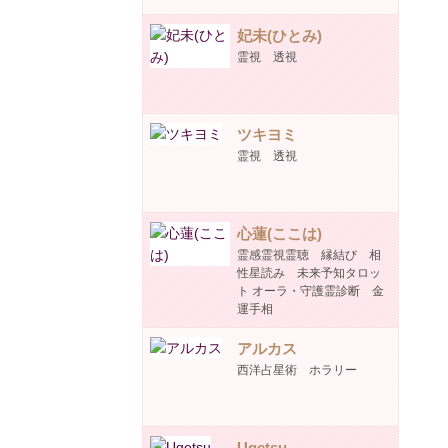
妃未(ひとみ)
霊視 透視
ツキヨミ
霊視 透視
心蓮(ここは)
霊感霊視霊聴 縁結び 相
性星読み 未来予知タロッ
ト オーラ・守護霊診断 金
運手相
アルカス
西洋占星術 ホラリー
Ugetsu