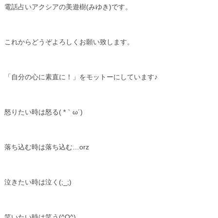
電話占いアクシアの美遊樹(みゆき)です。
これからどうぞよろしくお願い致します。
「自分の心に素直に！」をモットーにしています♪
怒りたい時は怒る( *｀ω´)
落ち込む時は落ち込む…orz
泣きたい時は泣く(;_;)
笑いたい時は笑う(^O^)