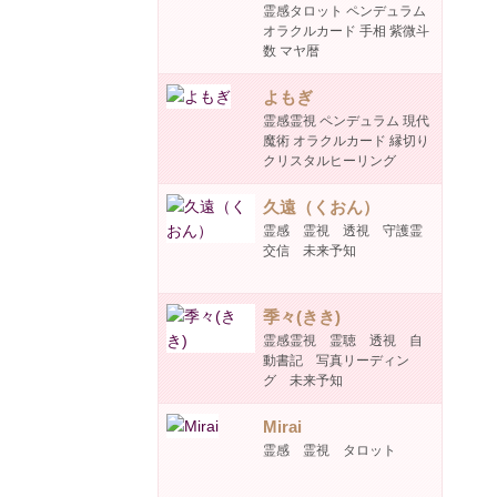
霊感タロット ペンデュラム
オラクルカード 手相 紫微斗
数 マヤ暦
よもぎ
霊感霊視 ペンデュラム 現代
魔術 オラクルカード 縁切り
クリスタルヒーリング
久遠（くおん）
霊感 霊視 透視 守護霊
交信 未来予知
季々(きき)
霊感霊視 霊聴 透視 自
動書記 写真リーディン
グ 未来予知
Mirai
霊感 霊視 タロット