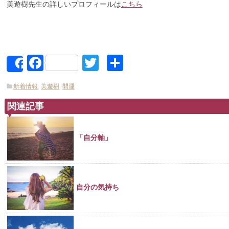
美遊樹先生の詳しいプロフィールは
こちら
Facebook
Twitter
共
Share
有
新着情報
,
美遊樹
,
開運
関連記事
「自分軸」
自分の気持ち