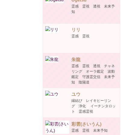
霊感 霊視 透視 未来予
知
リリ
霊感 霊視
朱龍
霊感 霊視 透視 チャネ
リング オーラ鑑定 波動
鑑定 守護霊交信 未来予
知 陰陽道
ユウ
縁結び レイキヒーリン
グ 浄化 イーチンタロッ
ト 霊感霊視
彩雲(さいうん)
霊感 霊視 未来予知