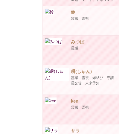
鈴
霊感 霊視
みつば
霊感
瞬(しゅん)
霊感 霊視 縁結び 守護
霊交信 未来予知
ken
霊感 霊視
サラ