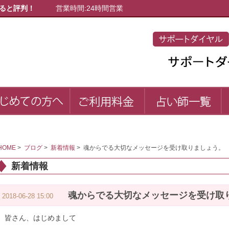
ると評判！
営業時間:24時間営業
初めての方へ
ご利用料金
占
first
price
list
HOME
>
ブログ
>
新着情報
>
魂からでる大切なメッセージを受け取りましょう。
新着情報
魂からでる大切なメッセージを受け取
2018-06-28 15:00
皆さん、はじめまして