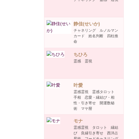
静佳(せいか)
チャネリング ルノルマン
カード 姓名判断 四柱推
命
ちひろ
霊感 霊視
叶愛
霊感霊視 霊感タロット
手相 恋愛・縁結び・相
性・引き寄せ 開運数秘
術 マヤ暦
モナ
霊感霊視 タロット 縁結
び 良縁引き寄せ 西洋占
星術 フードチャネリング