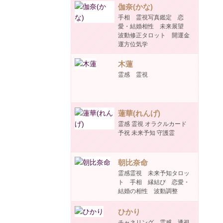
伽奈(かな)
手相 霊視写真鑑定 恋
愛・結婚相性 未来展望
波動修正タロット 開運金
運方位気学
木蓮
霊感 霊視
蓮華(れんげ)
霊感 霊視 オラクルカード
予祝 未来予知 守護霊
朝比奈命
霊感霊視 未来予知タロッ
ト 手相 縁結び 恋愛・
結婚の相性 波動調整
ひかり
チャネリング 霊感 透視