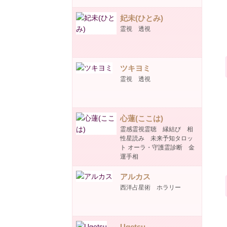
妃未(ひとみ)
霊視 透視
ツキヨミ
霊視 透視
心蓮(ここは)
霊感霊視霊聴 縁結び 相
性星読み 未来予知タロッ
ト オーラ・守護霊診断 金
運手相
アルカス
西洋占星術 ホラリー
Ugetsu