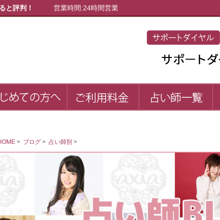
ると評判！
営業時間:24時間営業
初めての方へ
ご利用料金
占
first
price
list
HOME
>
ブログ
>
占い師別
>