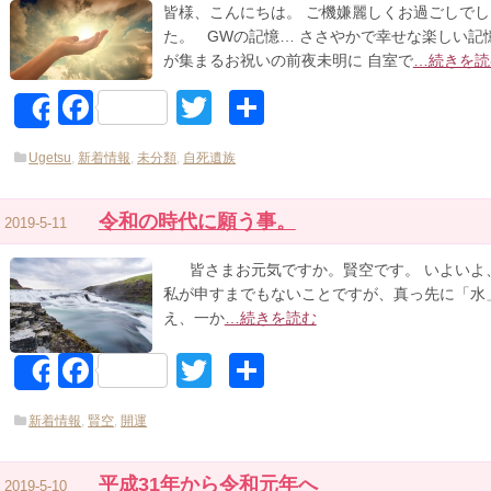
皆様、こんにちは。 ご機嫌麗しくお過ごしでし
た。 GWの記憶… ささやかで幸せな楽しい記
が集まるお祝いの前夜未明に 自室で
…続きを読
Facebook
Twitter
共
Share
有
Ugetsu
,
新着情報
,
未分類
,
自死遺族
令和の時代に願う事。
2019-5-11
皆さまお元気ですか。賢空です。 いよいよ、
私が申すまでもないことですが、真っ先に「水
え、一か
…続きを読む
Facebook
Twitter
共
Share
有
新着情報
,
賢空
,
開運
平成31年から令和元年へ
2019-5-10