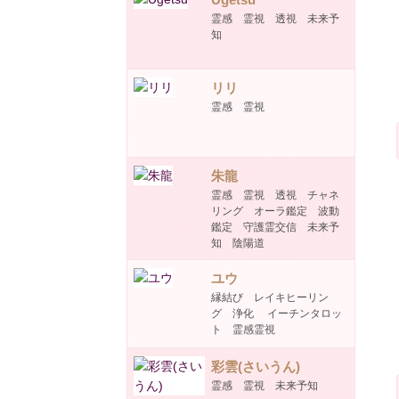
霊感 霊視 透視 未来予
知
リリ
霊感 霊視
朱龍
霊感 霊視 透視 チャネ
リング オーラ鑑定 波動
鑑定 守護霊交信 未来予
知 陰陽道
ユウ
縁結び レイキヒーリン
グ 浄化 イーチンタロッ
ト 霊感霊視
彩雲(さいうん)
霊感 霊視 未来予知