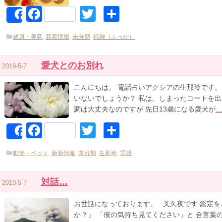
Facebook
Twitter
共
Share
有
健康・美容
,
新着情報
,
未分類
,
福迦（ふっか）
愛犬とのお別れ
2019-5-7
こんにちは。 電話占いアクシアの生那玲です
いないでしょうか？ 私は、しまったコートを出
調は大丈夫なのですが 先日13歳になる愛犬が
Facebook
Twitter
共
Share
有
動物・ペット
,
新着情報
,
未分類
,
生那玲
,
霊感
対話…
2019-5-7
お世話になっております。 叉久夜です 鑑定を
か？」 「彼の気持ち見てください」と 合言葉