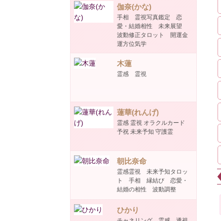
伽奈(かな)
手相 霊視写真鑑定 恋
愛・結婚相性 未来展望
波動修正タロット 開運金
運方位気学
木蓮
霊感 霊視
蓮華(れんげ)
霊感 霊視 オラクルカード
予祝 未来予知 守護霊
朝比奈命
霊感霊視 未来予知タロッ
ト 手相 縁結び 恋愛・
結婚の相性 波動調整
ひかり
チャネリング 霊感 透視