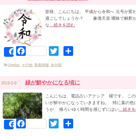
皆様、こんにちは。 平成から令和へ 元号が変
過ごしでしょうか？ 象徴天皇 曖昧で解釈が
な
…続きを読む
Facebook
Twitter
共
Share
有
Ugetsu
,
その他
,
新着情報
,
未分類
緑が鮮やかになる頃に
2019-5-9
こんにちは、電話占いアクシア 櫂です。 この
いが鮮やかになっていきますね。 特に葉の色
うが、 移ろいゆく時間を感じずにはい
…続きを
Facebook
Twitter
共
Share
有