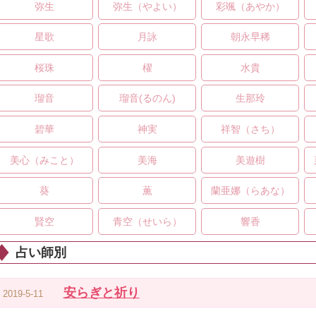
弥生
弥生（やよい）
彩颯（あやか）
星歌
月詠
朝永早稀
桜珠
櫂
水貴
瑠音
瑠音(るのん)
生那玲
碧華
神実
祥智（さち）
美心（みこと）
美海
美遊樹
葵
薫
蘭亜娜（らあな）
賢空
青空（せいら）
響香
占い師別
安らぎと祈り
2019-5-11