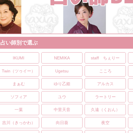
占い師別で選ぶ
IKUMI
NEMIKA
staff ちぇりー
Twin（ツゥイー）
Ugetsu
こころ
まぁむ
ゆり乙姫
アルカス
ソフィア
ユウ
ラートリー
一葉
中里天音
久遠（くおん）
吉川（きっかわ）
向日葵
夜空