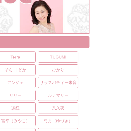
Terra
TUGUMI
そら まどか
ひかり
アンジェ
サラスバティー朱音
リリー
ルナマリー
凛紅
叉久夜
宮幸（みやこ）
弓月（ゆづき）