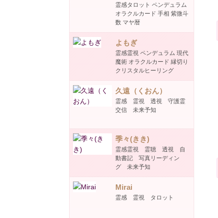
霊感タロット ペンデュラム
オラクルカード 手相 紫微斗
数 マヤ暦
よもぎ
霊感霊視 ペンデュラム 現代
魔術 オラクルカード 縁切り
クリスタルヒーリング
久遠（くおん）
霊感 霊視 透視 守護霊
交信 未来予知
季々(きき)
霊感霊視 霊聴 透視 自
動書記 写真リーディン
グ 未来予知
Mirai
霊感 霊視 タロット