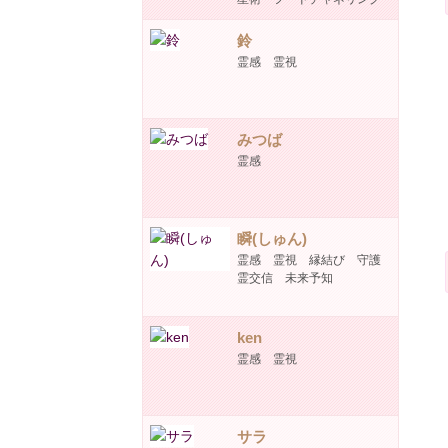
鈴
霊感 霊視
みつば
霊感
瞬(しゅん)
霊感 霊視 縁結び 守護
霊交信 未来予知
ken
霊感 霊視
サラ