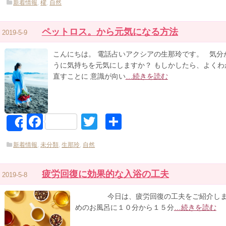
新着情報
,
櫂
,
自然
ペットロス。から元気になる方法
2019-5-9
こんにちは。 電話占いアクシアの生那玲です。 気分
うに気持ちを元気にしますか？ もしかしたら、よくわ
直すことに 意識が向い
…続きを読む
Facebook
Twitter
共
Share
有
新着情報
,
未分類
,
生那玲
,
自然
疲労回復に効果的な入浴の工夫
2019-5-8
今日は、疲労回復の工夫をご紹介します。
めのお風呂に１０分から１５分
…続きを読む