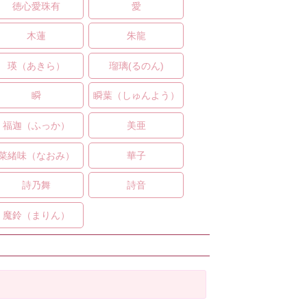
徳心愛珠有
愛
木蓮
朱龍
瑛（あきら）
瑠璃(るのん)
瞬
瞬葉（しゅんよう）
福迦（ふっか）
美亜
菜緒味（なおみ）
華子
詩乃舞
詩音
魔鈴（まりん）