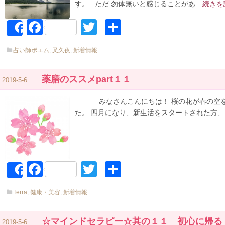
す。 ただ 勿体無いと感じることがあ
…続きを
Facebook
Twitter
共
Share
有
占い師ポエム
,
叉久夜
,
新着情報
薬膳のススメpart１１
2019-5-6
みなさんこんにちは！ 桜の花が春の空を
た。 四月になり、新生活をスタートされた方、
Facebook
Twitter
共
Share
有
Terra
,
健康・美容
,
新着情報
☆マインドセラピー☆其の１１ 初心に帰る
2019-5-6