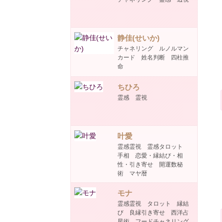
静佳(せいか)
チャネリング ルノルマン
カード 姓名判断 四柱推
命
ちひろ
霊感 霊視
叶愛
霊感霊視 霊感タロット
手相 恋愛・縁結び・相
性・引き寄せ 開運数秘
術 マヤ暦
モナ
霊感霊視 タロット 縁結
び 良縁引き寄せ 西洋占
星術 フードチャネリング