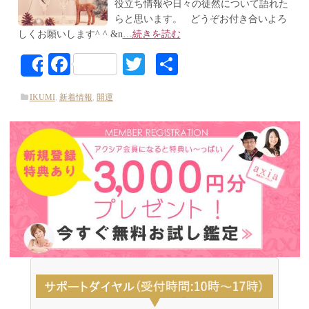
役立ち情報や日々の徒然について語れた
らと思います。 どうぞお付き合いよろ
しくお願いします^ ^ &n
…続きを読む
Facebook
Twitter
共
Share
有
IKUMI
,
新着情報
,
開運