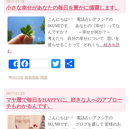
2017-11-28
小さな幸せがあなたの毎日を豊かに循環します。
こんにちは^ ^ 電話占いアクシアの
IKUMIです。 あなたの《幸せ》ってな
んですか？ ～幸せが何か？～
考えたり 自分の幸せについて 思いを
巡らせることって どれくら
…続きを読
む
Facebook
Twitter
共
Share
有
IKUMI
,
新着情報
,
開運
2017-11-23
マヤ暦で毎日をHAPPYに。好きな人へのアプロー
チもわかるんです。
こんにちは^ ^ 電話占いアクシアの
IKUMIです。 ブログを通して 皆様のお