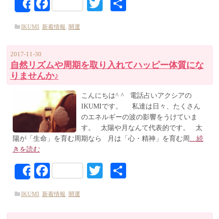
Facebook
Twitter
共
Share
有
IKUMI
,
新着情報
,
開運
2017-11-30
自然リズムや周期を取り入れてハッピー体質にな
りませんか♪
こんにちは^ ^ 電話占いアクシアの
IKUMIです。 私達は日々、たくさん
のエネルギーの波の影響をうけていま
す。 太陽や月なんて代表的です。 太
陽が「生命」を育む周期なら 月は「心・精神」を育む周
…続
きを読む
Facebook
Twitter
共
Share
有
IKUMI
,
新着情報
,
開運