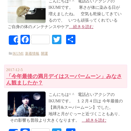
こんにちは^ ^ 電話占いアクシアの
IKUMIです。 寒さが体に染みる日が
増えましたね。 空気も乾燥してきてい
るので、 いつも頑張ってくれている
ご自身の体のメンテナンスやケア
…続きを読む
Facebook
Twitter
共
Share
有
IKUMI
,
新着情報
,
開運
2017-12-5
「今年最後の満月デイはスーパームーン」みなさ
ん観ましたか？
こんにちは^ ^ 電話占いアクシアの
IKUMIです。 １２月４日は 今年最後の
【満月&スーパームーン】でした。
地球と月がぐっーと近づくこともあり、
その影響も普段より大きくなります。
…続きを読む