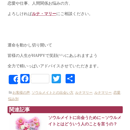
恋愛や仕事、人間関係お悩みの方、
よろしければ
ルナ・マリー
にご相談ください。
運命を動かし切り開いて
皆様の人生がHAPPYで笑顔(^^♪にあふれますよう
全力で精いっぱいアドバイスさせていただきます。
Facebook
Twitter
共
Share
有
お客様の声
,
ソウルメイトとの出会い方
,
ルナマリー
,
ルナマリー
,
恋愛
,
悩み別
関連記事
ソウルメイトに出会うために～ソウルメ
イトとはどういう人のことを言うの？