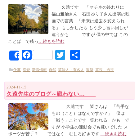
久遠です 「マチネの終わりに」
福山雅治さん 石田ゆり子さん出演の映
画での言葉 「未来は過去を変えられ
る」 もしかしたら もう少し言い回しが
違うかも… ですが 僕の中では この
ことば で残っ
…続きを読む
Facebook
Twitter
共
Share
有
仕事
,
恋愛
,
新着情報
,
自然
,
芸能人・有名人
,
運勢
,
霊視 透視
2024-11-15
久遠先生のブログ～戦わない…
久遠です 皆さんは 「苦手な
もの（こと）はなんですか？」 僕は
「戦う」ことです 笑われる かも で
すが 小学生の運動会でも嫌いでした ス
ポーツが苦手？ ではなく むしろ好きです
…続きを読む