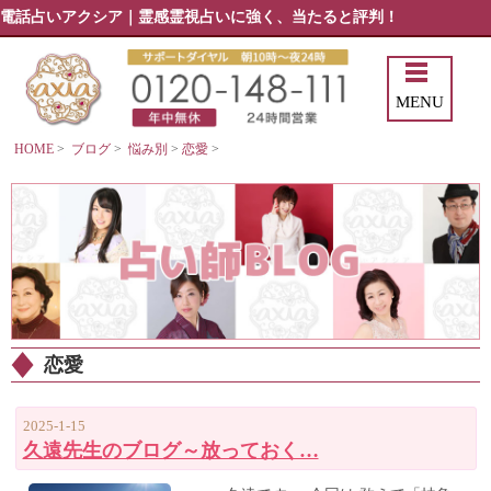
電話占いアクシア｜霊感霊視占いに強く、当たると評判！
MENU
HOME
>
ブログ
>
悩み別
>
恋愛
>
恋愛
2025-1-15
久遠先生のブログ～放っておく…