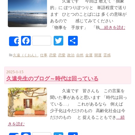
久遠です 今回は 敢えて「抽象
的」に ぽつりぽつりと 単語程度で送り
ます ひとつのことばには 多くの意味が
あるので 感じてみてください
「物事を 手放す」 「執
…続きを読む
Facebook
Twitter
共
Share
有
久遠（くおん）
,
仕事
,
恋愛
,
恋愛
,
政治
,
自然
,
金運
,
開運
,
霊感
2025-1-15
久遠先生のブログ～時代は回っている
久遠です 皆さんも この言葉を
聞いた事があると思います 「時代は回っ
ている…」 これがあるなら 例えば
少子化は今だけのもの 高齢化社会は今
だけのもの と 捉えることもでき
…続
きを読む