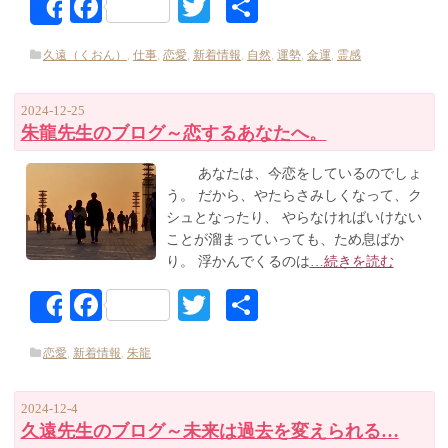
Facebook
Twitter
共
Share
有
久遠（くおん）
,
仕事
,
恋愛
,
新着情報
,
自然
,
運勢
,
金運
,
霊感
2024-12-25
朱龍先生のブログ～恋するあなたへ。
あなたは、今恋をしているのでしょ
う。 だから、やたらさみしくなって、ク
シュとなったり、 やらなければいけない
ことが溜まっていっても、ため息ばか
り。 浮かんでくるのは
…続きを読む
Facebook
Twitter
共
Share
有
恋愛
,
新着情報
,
朱龍
2024-12-4
久遠先生のブログ～未来は過去を変えられる…