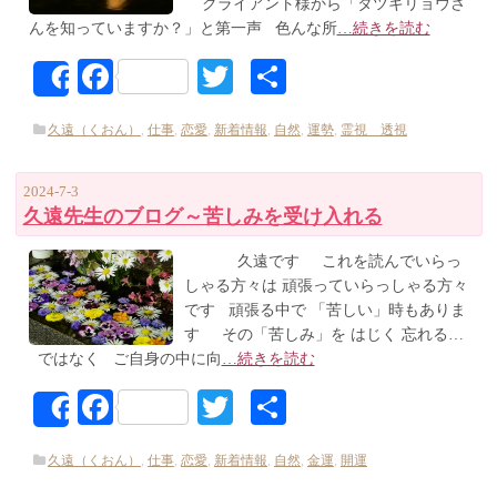
クライアント様から「タツキリョウさ
んを知っていますか？」と第一声 色んな所
…続きを読む
Facebook
Twitter
共
Share
有
久遠（くおん）
,
仕事
,
恋愛
,
新着情報
,
自然
,
運勢
,
霊視 透視
2024-7-3
久遠先生のブログ～苦しみを受け入れる
久遠です これを読んでいらっ
しゃる方々は 頑張っていらっしゃる方々
です 頑張る中で 「苦しい」時もありま
す その「苦しみ」を はじく 忘れる…
ではなく ご自身の中に向
…続きを読む
Facebook
Twitter
共
Share
有
久遠（くおん）
,
仕事
,
恋愛
,
新着情報
,
自然
,
金運
,
開運