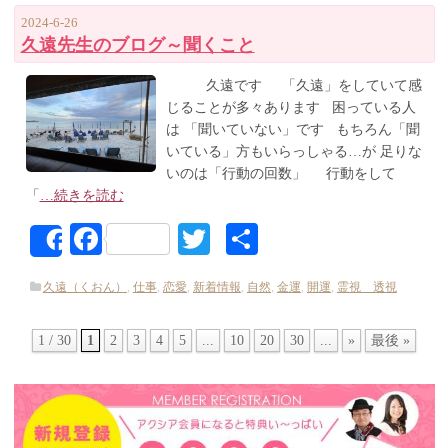
2024-6-26
久遠先生のブログ～聞くこと
久遠です 「久遠」をしていて感
じることが多々あります 困っている人
は 「聞いていない」です もちろん「聞
いている」方もいらっしゃる…が 足りな
いのは「行動の回数」 行動をして
「
…続きを読む
Facebook
Twitter
共
Share
有
久遠（くおん）
,
仕事
,
恋愛
,
新着情報
,
自然
,
金運
,
開運
,
霊視 透視
1 / 30
1
2
3
4
5
...
10
20
30
...
»
最後 »