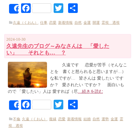
Facebook
Twitter
共
Share
有
久遠（くおん）
,
仕事
,
恋愛
,
新着情報
,
自然
,
金運
,
開運
,
霊視 透視
2024-10-30
久遠先生のブログ～みなさんは 「愛した
い」 それとも… ？
久遠です 恋愛が苦手（そんなこ
とを 書くと怒られると思いますが…）
な私ですが… 皆さんは 愛したい です
か？ 愛されたい ですか？ 面白いも
ので 「愛したい」人は 愛すれば（尽
…続きを読む
Facebook
Twitter
共
Share
有
不倫
,
久遠（くおん）
,
復縁
,
恋愛
,
新着情報
,
結婚
,
自然
,
運勢
,
金運
,
霊
視 透視