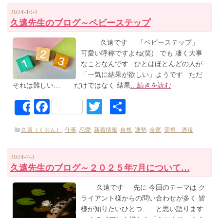
2024-10-1
久遠先生のブログ～ベビーステップ
久遠です 「ベビーステップ」
可愛い呼称ですよね(笑) でも 凄く大事
なことなんです ひとはほとんどの人が
「一気に結果が欲しい」ようです ただ
それは難しい… だけではなく 結果
…続きを読む
Facebook
Twitter
共
Share
有
久遠（くおん）
,
仕事
,
恋愛
,
新着情報
,
自然
,
運勢
,
金運
,
霊視 透視
2024-7-3
久遠先生のブログ～２０２５年7月について…
久遠です 先に 今回のテーマは ク
ライアント様からの問い合わせが多く 皆
様が知りたいひとつ… と思い語ります