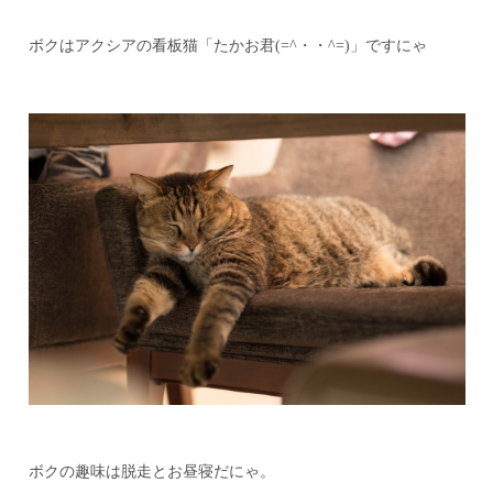
ボクはアクシアの看板猫「たかお君(=^・・^=)」ですにゃ
ボクの趣味は脱走とお昼寝だにゃ。