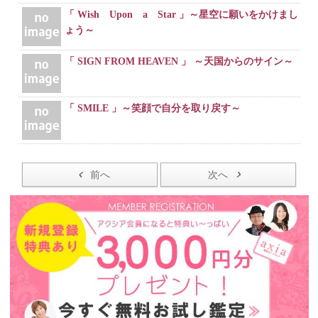
「 Wish Upon a Star 」～星空に願いをかけまし
ょう～
「 SIGN FROM HEAVEN 」 ～天国からのサイン～
「 SMILE 」～笑顔で自分を取り戻す～
前へ
次へ