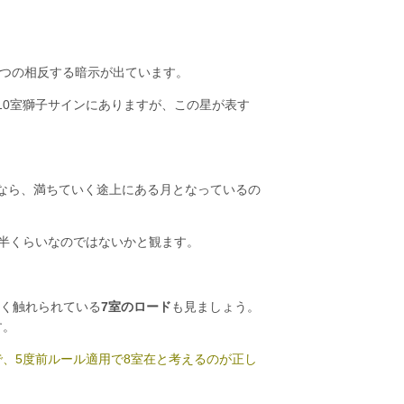
つの相反する暗示が出ています。
10室獅子サインにありますが、この星が表す
目
なら、満ちていく途上にある月となっているの
前半くらいなのではないかと観ます。
多く触れられている
7室のロード
も見ましょう。
す。
ので、5度前ルール適用で8室在と考えるのが正し