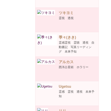
ツキヨミ
霊視 透視
季々(きき)
霊感霊視 霊聴 透視 自
動書記 写真リーディン
グ 未来予知
アルカス
西洋占星術 ホラリー
Ugetsu
霊感 霊視 透視 未来予
知
リリ