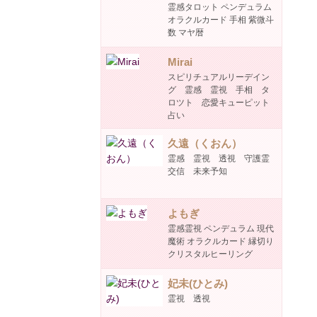
霊感タロット ペンデュラム
オラクルカード 手相 紫微斗
数 マヤ暦
Mirai
スピリチュアルリーデイン
グ 霊感 霊視 手相 タ
ロツト 恋愛キューピット
占い
久遠（くおん）
霊感 霊視 透視 守護霊
交信 未来予知
よもぎ
霊感霊視 ペンデュラム 現代
魔術 オラクルカード 縁切り
クリスタルヒーリング
妃未(ひとみ)
霊視 透視