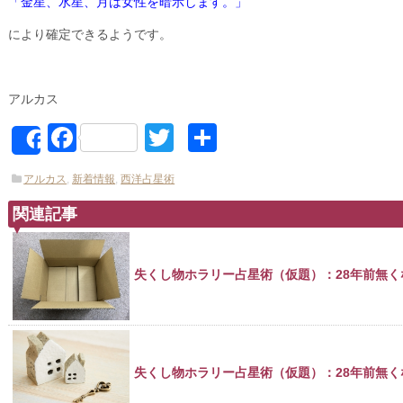
「金星、水星、月は女性を暗示します。」
により確定できるようです。
アルカス
Facebook
Twitter
共
Share
有
アルカス
,
新着情報
,
西洋占星術
関連記事
失くし物ホラリー占星術（仮題）：28年前無く
失くし物ホラリー占星術（仮題）：28年前無く