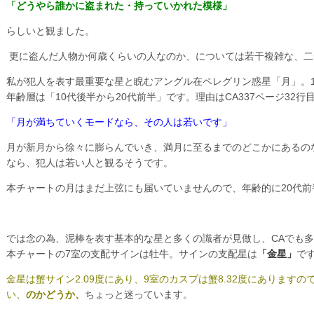
「どうやら誰かに盗まれた・持っていかれた模様」
らしいと観ました。
更に盗んだ人物か何歳くらいの人なのか、については若干複雑な、二
私が犯人を表す最重要な星と睨むアングル在ペレグリン惑星「月」。
年齢層は「10代後半から20代前半」です。理由はCA337ページ32行
「月が満ちていくモードなら、その人は若いです」
月が新月から徐々に膨らんでいき、満月に至るまでのどこかにあるの
なら、犯人は若い人と観るそうです。
本チャートの月はまだ上弦にも届いていませんので、年齢的に20代
では念の為、泥棒を表す基本的な星と多くの識者が見做し、CAでも
本チャートの7室の支配サインは牡牛。サインの支配星は
「金星」
で
金星は蟹サイン2.09度にあり、9室のカスプは蟹8.32度にあります
い、
のかどうか、
ちょっと迷っています。