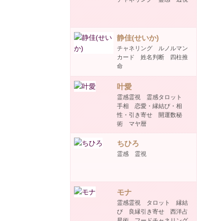
静佳(せいか)
チャネリング ルノルマン
カード 姓名判断 四柱推
命
叶愛
霊感霊視 霊感タロット
手相 恋愛・縁結び・相
性・引き寄せ 開運数秘
術 マヤ暦
ちひろ
霊感 霊視
モナ
霊感霊視 タロット 縁結
び 良縁引き寄せ 西洋占
星術 フードチャネリング