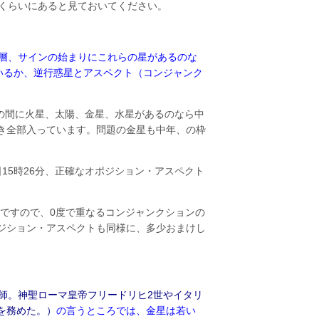
りくらいにあると見ておいてください。
年層、サインの始まりにこれらの星があるのな
いるか、逆行惑星とアスペクト（コンジャンク
での間に火星、太陽、金星、水星があるのなら中
き全部入っています。問題の金星も中年、の枠
15時26分、正確なオポジション・アスペクト
ですので、0度で重なるコンジャンクションの
ジション・アスペクトも同様に、多少おまけし
師。神聖ローマ皇帝フリードリヒ2世やイタリ
を務めた。）
の言うところでは、金星は若い