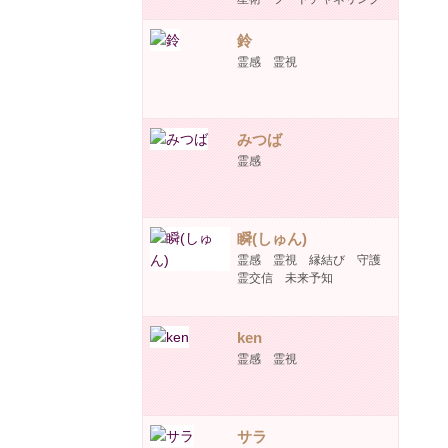
鈴
霊感 霊視
みつば
霊感
瞬(しゅん)
霊感 霊視 縁結び 守護
霊交信 未来予知
ken
霊感 霊視
サラ