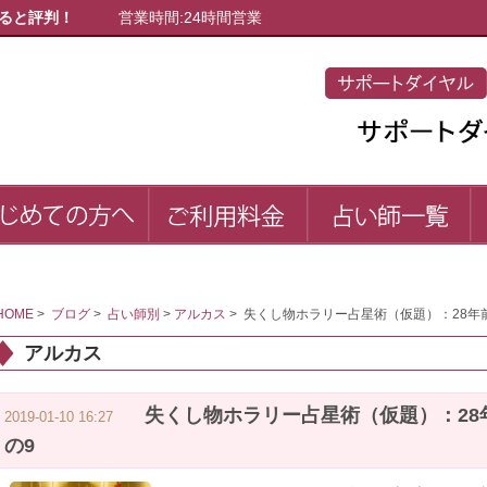
ると評判！
営業時間:24時間営業
初めての方へ
ご利用料金
占
first
price
list
HOME
>
ブログ
>
占い師別
>
アルカス
>
失くし物ホラリー占星術（仮題）：28年
アルカス
失くし物ホラリー占星術（仮題）：28
2019-01-10 16:27
の9