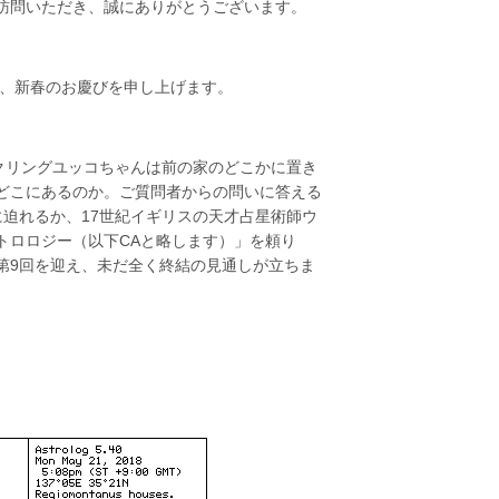
訪問いただき、誠にありがとうございます。
ら、新春のお慶びを申し上げます。
クリングユッコちゃんは前の家のどこかに置き
どこにあるのか。ご質問者からの問いに答える
迫れるか、17世紀イギリスの天才占星術師ウ
トロロジー（以下CAと略します）」を頼り
第9回を迎え、未だ全く終結の見通しが立ちま