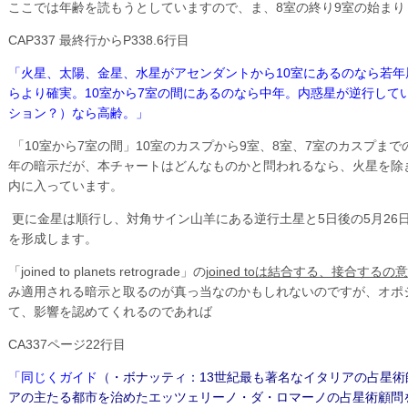
ここでは年齢を読もうとしていますので、ま、8室の終り9室の始ま
CAP337 最終行からP338.6行目
「火星、太陽、金星、水星がアセンダントから10室にあるのなら若
らより確実。10室から7室の間にあるのなら中年。内惑星が逆行して
ション？）なら高齢。」
「10室から7室の間」10室のカスプから9室、8室、7室のカスプま
年の暗示だが、本チャートはどんなものかと問われるなら、火星を除
内に入っています。
更に金星は順行し、対角サイン山羊にある逆行土星と5日後の5月26日
を形成します。
「joined to planets retrograde」の
joined toは結合する、接合するの意
み適用される暗示と取るのが真っ当なのかもしれないのですが、オポ
て、影響を認めてくれるのであれば
CA337ページ22行目
「同じくガイド
（・ボナッティ：13世紀最も著名なイタリアの占星術
アの主たる都市を治めたエッツェリーノ・ダ・ロマーノの占星術顧問