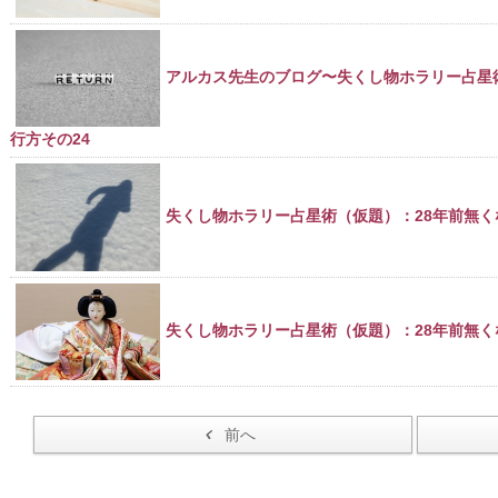
アルカス先生のブログ〜失くし物ホラリー占星
行方その24
失くし物ホラリー占星術（仮題）：28年前無く
失くし物ホラリー占星術（仮題）：28年前無く
前へ