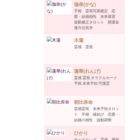
伽奈(かな)
手相 霊視写真鑑定 恋
愛・結婚相性 未来展望
波動修正タロット 開運金
運方位気学
木蓮
霊感 霊視
蓮華(れんげ)
霊感 霊視 オラクルカード
予祝 未来予知 守護霊
朝比奈命
霊感霊視 未来予知タロッ
ト 手相 縁結び 恋愛・
結婚の相性 波動調整
ひかり
チャネリング 霊感 透視