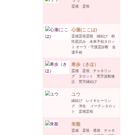
霊感 霊視
心蓮(ここは)
霊感霊視霊聴 縁結び 相
性星読み 未来予知タロッ
ト オーラ・守護霊診断 金
運手相
希歩（きほ）
霊感 霊視 チャネリン
グ タロット 梵字波動修
正 梵字縁結び
ユウ
縁結び レイキヒーリン
グ 浄化 イーチンタロッ
ト 霊感霊視
朱龍
霊感 霊視 透視 チャネ