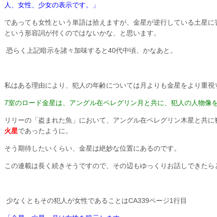
人、女性、少女の表示です。」
であっても女性という単語は拾えますが、金星が逆行している土星に
という形容詞が付くのではないかな、と思います。
恐らく上記暗示を諸々加味すると40代中頃、かなあと。
私はある理由により、犯人の年齢については月よりも金星をより重視
7室のロード金星は、アングル在ペレグリン月と共に、犯人の人物像
リリーの「盗まれた魚」において、アングル在ペレグリン木星と共に
火星
であったように。
そう期待したいくらい、金星は絶妙な位置にあるのです。
この連載は長く続きそうですので、その辺もゆっくりお話しできたら
少なくともその犯人が女性であることはCA339ページ1行目