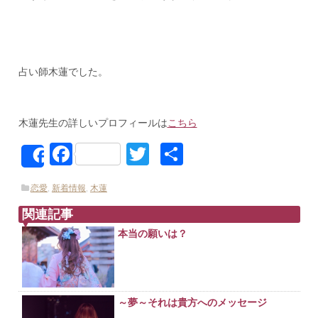
占い師木蓮でした。
木蓮先生の詳しいプロフィールは
こちら
Facebook
Twitter
共
Share
有
恋愛
,
新着情報
,
木蓮
関連記事
本当の願いは？
～夢～それは貴方へのメッセージ