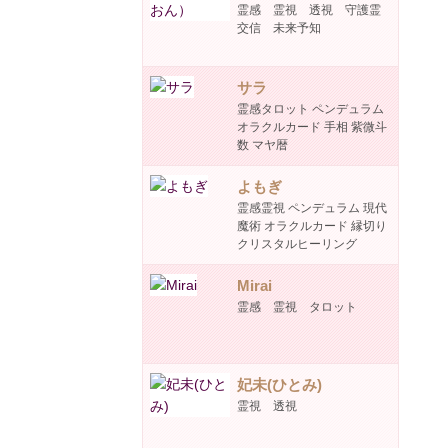
霊感 霊視 透視 守護霊
交信 未来予知
サラ
霊感タロット ペンデュラム
オラクルカード 手相 紫微斗
数 マヤ暦
よもぎ
霊感霊視 ペンデュラム 現代
魔術 オラクルカード 縁切り
クリスタルヒーリング
Mirai
霊感 霊視 タロット
妃未(ひとみ)
霊視 透視