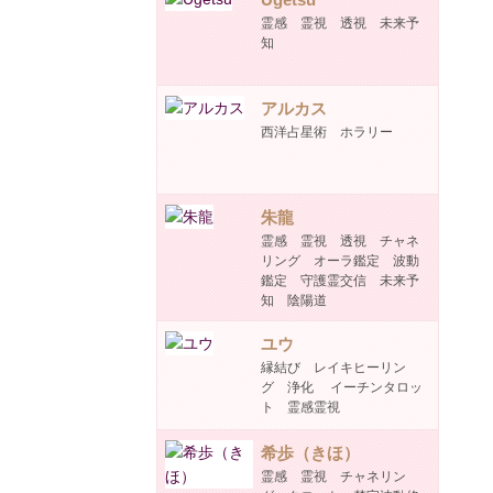
霊感 霊視 透視 未来予
知
アルカス
西洋占星術 ホラリー
朱龍
霊感 霊視 透視 チャネ
リング オーラ鑑定 波動
鑑定 守護霊交信 未来予
知 陰陽道
ユウ
縁結び レイキヒーリン
グ 浄化 イーチンタロッ
ト 霊感霊視
希歩（きほ）
霊感 霊視 チャネリン