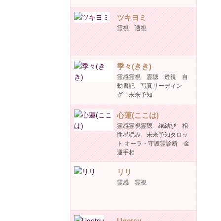
ツキヨミ
霊視 透視
季々(きき)
霊感霊視 霊聴 透視 自
動書記 写真リーディン
グ 未来予知
心蓮(ここは)
霊感霊視霊聴 縁結び 相
性星読み 未来予知タロッ
ト オーラ・守護霊診断 金
運手相
リリ
霊感 霊視
Ugetsu