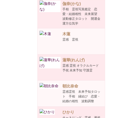
伽奈(かな)
手相 霊視写真鑑定 恋
愛・結婚相性 未来展望
波動修正タロット 開運金
運方位気学
木蓮
霊感 霊視
蓮華(れんげ)
霊感 霊視 オラクルカード
予祝 未来予知 守護霊
朝比奈命
霊感霊視 未来予知タロッ
ト 手相 縁結び 恋愛・
結婚の相性 波動調整
ひかり
チャネリング 霊感 透視