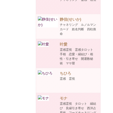
静佳(せいか)
チャネリング ルノルマン
カード 姓名判断 四柱推
命
叶愛
霊感霊視 霊感タロット
手相 恋愛・縁結び・相
性・引き寄せ 開運数秘
術 マヤ暦
ちひろ
霊感 霊視
モナ
霊感霊視 タロット 縁結
び 良縁引き寄せ 西洋占
星術 フードチャネリング