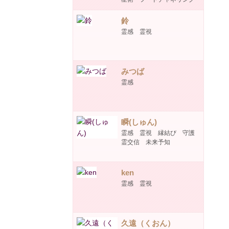
鈴
霊感 霊視
みつば
霊感
瞬(しゅん)
霊感 霊視 縁結び 守護
霊交信 未来予知
ken
霊感 霊視
久遠（くおん）