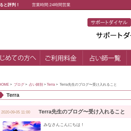
ると評判！
営業時間:24時間営業
初めての方へ
ご利用料金
占
first
price
list
HOME
>
ブログ
>
占い師別
>
Terra
>
Terra先生のブログ〜受け入れること
Terra
Terra先生のブログ〜受け入れること
2020-09-05 11:00
みなさんこんにちは！