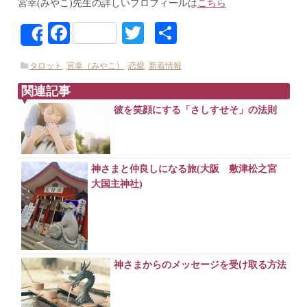
宮幸(みやこ)先生の詳しいプロフィールは
こちら
Facebook
Twitter
共
Share
有
タロット
,
宮幸（みやこ）
,
恋愛
,
新着情報
関連記事
彼を笑顔にする「さしすせそ」の法則
神さまと仲良しになる旅(大阪 敷津松之宮
大国主神社)
神さまからのメッセージを受け取る方法