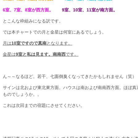
6室、7室、8室が西方面。
9室、10室、11室が南方面。
とこんな枠組みになる訳です。
では本チャートでの月と金星は何室にあるでしょう。
月は
10室ですので真南
となります。
金星は
9室と私は見ます。南南西
です。
ん～～なるほど。若干、
七面倒臭く
なってきたかもしれません（笑）
サインは北および東北東方面。ハウスは南および南南西方面。ほぼ真
ものでしょうか。。
これは次回までの宿題にさせてください。