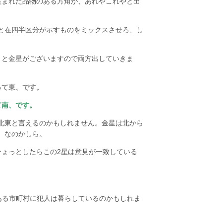
と盗まれた品物のある方角が、あれやこれやと出
と在四半区分が示すものをミックスさせろ、し
。
月と金星がございますので両方出していきま
って東、です。
て南、です。
北東と言えるのかもしれません。金星は北から
、なのかしら。
ひょっとしたらこの2星は意見が一致している
にある市町村に犯人は暮らしているのかもしれま