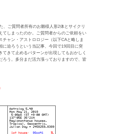
た、ご質問者所有のお雛様人形2体とサイクリ
えてしまったのか。ご質問者からのご依頼をい
スチャン・アストロロジー（以下CAと略しま
相に迫ろうという当記事、今回で19回目に突
きてきて止めるパターンが出現してもおかしく
だろう。多分まだ活力漲っておりますので、皆
」