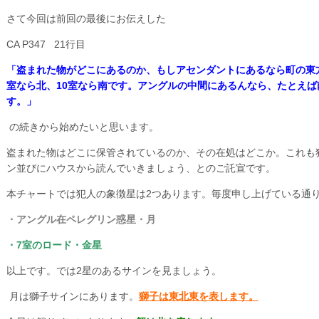
さて今回は前回の最後にお伝えした
CA P347 21行目
「盗まれた物がどこにあるのか、もしアセンダントにあるなら町の東
室なら北、10室なら南です。アングルの中間にあるんなら、たとえ
す。」
の続きから始めたいと思います。
盗まれた物はどこに保管されているのか、その在処はどこか。これも
ン並びにハウスから読んでいきましょう、とのご託宣です。
本チャートでは犯人の象徴星は2つあります。毎度申し上げている通
・アングル在ペレグリン惑星・月
・7室のロード・金星
以上です。では2星のあるサインを見ましょう。
月は獅子サインにあります。
獅子は東北東を表します。