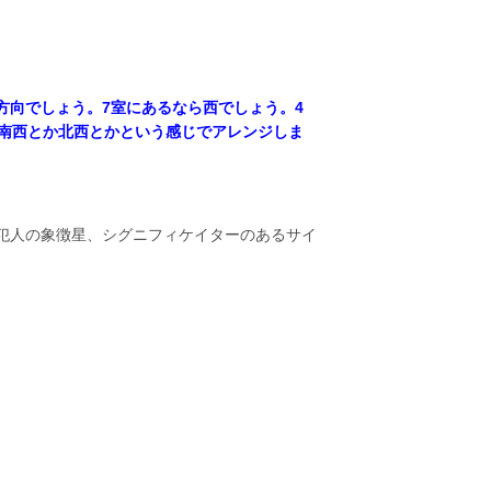
方向でしょう。7室にあるなら西でしょう。4
ば南西とか北西とかという感じでアレンジしま
犯人の象徴星、シグニフィケイターのあるサイ
り