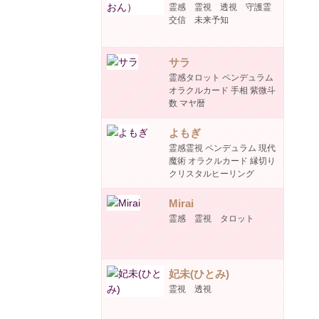
霊感 霊視 透視 守護霊
交信 未来予知
サラ
霊感タロット ペンデュラム
オラクルカード 手相 紫微斗
数 マヤ暦
よもぎ
霊感霊視 ペンデュラム 現代
魔術 オラクルカード 縁切り
クリスタルヒーリング
Mirai
霊感 霊視 タロット
妃未(ひとみ)
霊視 透視