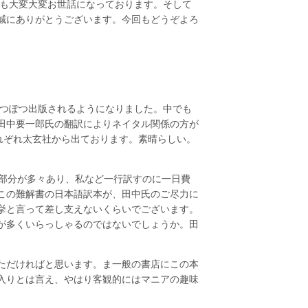
も大変大変お世話になっております。そして
誠にありがとうございます。今回もどうぞよろ
つぽつ出版されるようになりました。中でも
田中要一郎氏の翻訳によりネイタル関係の方が
、それぞれ太玄社から出ております。素晴らしい。
い部分が多々あり、私など一行訳すのに一日費
この難解書の日本語訳本が、田中氏のご尽力に
挙と言って差し支えないくらいでございます。
が多くいらっしゃるのではないでしょうか。田
ただければと思います。ま一般の書店にこの本
入りとは言え、やはり客観的にはマニアの趣味