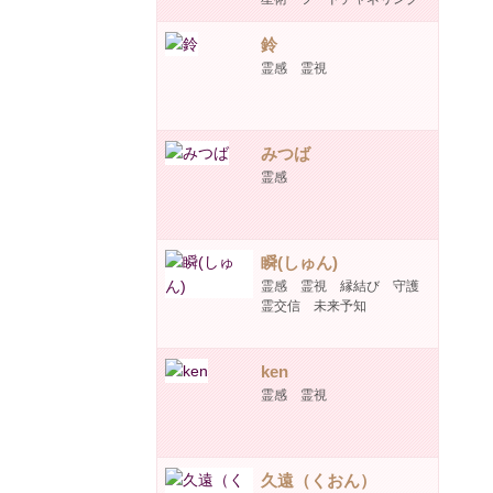
鈴
霊感 霊視
みつば
霊感
瞬(しゅん)
霊感 霊視 縁結び 守護
霊交信 未来予知
ken
霊感 霊視
久遠（くおん）