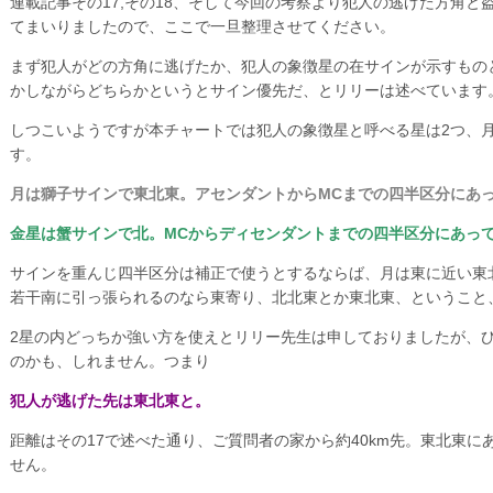
連載記事その17,その18、そして今回の考察より犯人の逃げた方角
てまいりましたので、ここで一旦整理させてください。
まず犯人がどの方角に逃げたか、犯人の象徴星の在サインが示すもの
かしながらどちらかというとサイン優先だ、とリリーは述べています
しつこいようですが本チャートでは犯人の象徴星と呼べる星は2つ、
す。
月は獅子サインで東北東。アセンダントからMCまでの四半区分にあ
金星は蟹サインで北。MCからディセンダントまでの四半区分にあっ
サインを重んじ四半区分は補正で使うとするならば、月は東に近い東
若干南に引っ張られるのなら東寄り、北北東とか東北東、ということ
2星の内どっちか強い方を使えとリリー先生は申しておりましたが、
のかも、しれません。つまり
犯人が逃げた先は東北東と。
距離はその17で述べた通り、ご質問者の家から約40km先。東北東
せん。