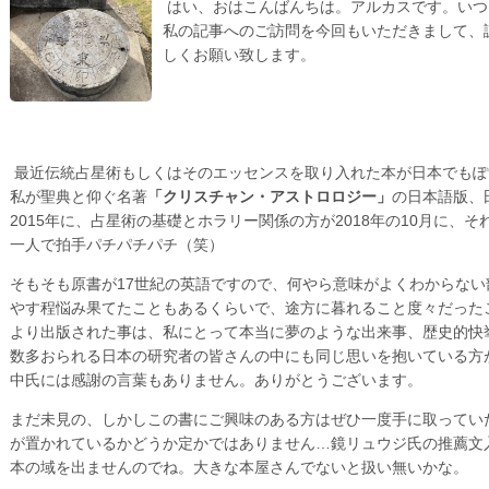
はい、おはこんばんちは。アルカスです。いつ
私の記事へのご訪問を今回もいただきまして、
しくお願い致します。
最近伝統占星術もしくはそのエッセンスを取り入れた本が日本でもぽ
私が聖典と仰ぐ名著
「クリスチャン・アストロロジー」
の日本語版、
2015年に、占星術の基礎とホラリー関係の方が2018年の10月に
一人で拍手パチパチパチ（笑）
そもそも原書が17世紀の英語ですので、何やら意味がよくわからな
やす程悩み果てたこともあるくらいで、途方に暮れること度々だった
より出版された事は、私にとって本当に夢のような出来事、歴史的快
数多おられる日本の研究者の皆さんの中にも同じ思いを抱いている方
中氏には感謝の言葉もありません。ありがとうございます。
まだ未見の、しかしこの書にご興味のある方はぜひ一度手に取ってい
が置かれているかどうか定かではありません…鏡リュウジ氏の推薦文
本の域を出ませんのでね。大きな本屋さんでないと扱い無いかな。