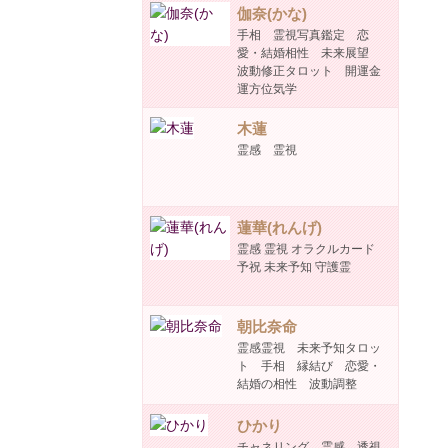
伽奈(かな)
手相 霊視写真鑑定 恋
愛・結婚相性 未来展望
波動修正タロット 開運金
運方位気学
木蓮
霊感 霊視
蓮華(れんげ)
霊感 霊視 オラクルカード
予祝 未来予知 守護霊
朝比奈命
霊感霊視 未来予知タロッ
ト 手相 縁結び 恋愛・
結婚の相性 波動調整
ひかり
チャネリング 霊感 透視