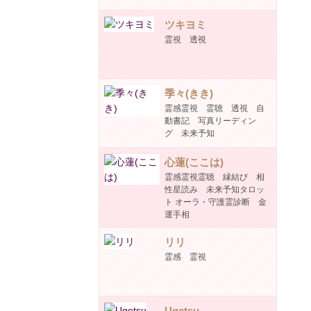
ツキヨミ
霊視 透視
季々(きき)
霊感霊視 霊聴 透視 自
動書記 写真リーディン
グ 未来予知
心蓮(ここは)
霊感霊視霊聴 縁結び 相
性星読み 未来予知タロッ
ト オーラ・守護霊診断 金
運手相
リリ
霊感 霊視
Ugetsu