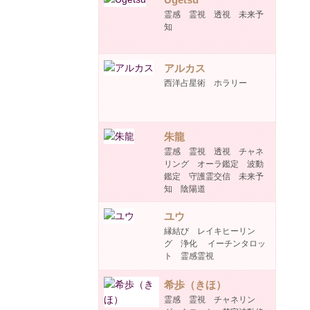
霊感 霊視 透視 未来予
知
アルカス
西洋占星術 ホラリー
朱龍
霊感 霊視 透視 チャネ
リング オーラ鑑定 波動
鑑定 守護霊交信 未来予
知 陰陽道
ユウ
縁結び レイキヒーリン
グ 浄化 イーチンタロッ
ト 霊感霊視
希歩（きほ）
霊感 霊視 チャネリン