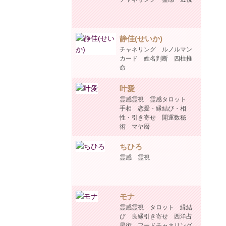
静佳(せいか)
チャネリング ルノルマン
カード 姓名判断 四柱推
命
叶愛
霊感霊視 霊感タロット
手相 恋愛・縁結び・相
性・引き寄せ 開運数秘
術 マヤ暦
ちひろ
霊感 霊視
モナ
霊感霊視 タロット 縁結
び 良縁引き寄せ 西洋占
星術 フードチャネリング