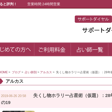
ると評判！
営業時間:24時間営業
初めての方へ
ご利用料金
占
first
price
list
HOME
>
ブログ
>
占い師別
>
アルカス
>
失くし物ホラリー占星術（仮題）：28年
アルカス
失くし物ホラリー占星術（仮題）：28
2019-06-26 20:58
の19