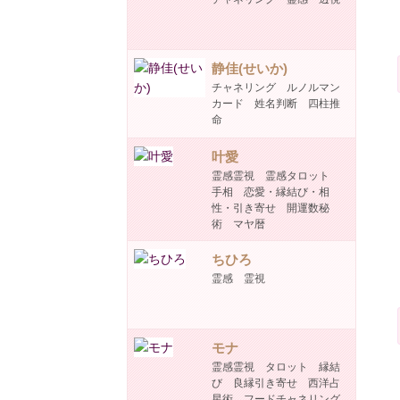
静佳(せいか)
チャネリング ルノルマン
カード 姓名判断 四柱推
命
叶愛
霊感霊視 霊感タロット
手相 恋愛・縁結び・相
性・引き寄せ 開運数秘
術 マヤ暦
ちひろ
霊感 霊視
モナ
霊感霊視 タロット 縁結
び 良縁引き寄せ 西洋占
星術 フードチャネリング