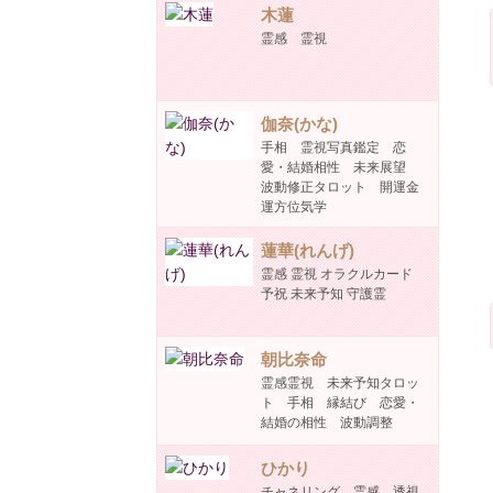
木蓮
霊感 霊視
伽奈(かな)
手相 霊視写真鑑定 恋
愛・結婚相性 未来展望
波動修正タロット 開運金
運方位気学
蓮華(れんげ)
霊感 霊視 オラクルカード
予祝 未来予知 守護霊
朝比奈命
霊感霊視 未来予知タロッ
ト 手相 縁結び 恋愛・
結婚の相性 波動調整
ひかり
チャネリング 霊感 透視