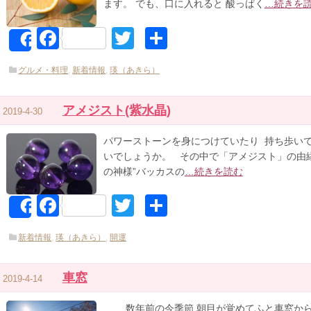
ます。 でも、口に入れると 酸っぱく
…続きを
Facebook
Twitter
共
Share
有
グルメ・料理
,
新着情報
,
瑛（あきら）
アメジスト(紫水晶)
2019-4-30
パワーストーンを身につけていたり 持ち歩い
いでしょうか。 その中で「アメジスト」の由縁
の神様”バッカスの
…続きを読む
Facebook
Twitter
共
Share
有
新着情報
,
瑛（あきら）
,
開運
車窓
2019-4-14
数年前の今季節 朝目が覚めてふと車窓から