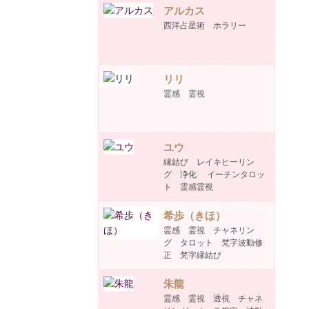
アルカス
西洋占星術 ホラリー
リリ
霊感 霊視
ユウ
縁結び レイキヒーリン
グ 浄化 イーチンタロッ
ト 霊感霊視
希歩（きほ）
霊感 霊視 チャネリン
グ タロット 梵字波動修
正 梵字縁結び
朱龍
霊感 霊視 透視 チャネ