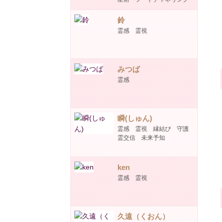
鈴
霊感 霊視
みつば
霊感
瞬(しゅん)
霊感 霊視 縁結び 守護
霊交信 未来予知
ken
霊感 霊視
久遠（くおん）