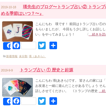
瑛先生のブログ〜トランプ占い② トラン
2019-10-18
める季節はいつ？〜』
こんにちわ 瑛です！ 前回はトランプ占い①の
もらいましたが、 今回もう少し詳しくお話しし
い」をやってみましょう！ 〈
…続きを読
Facebook
Twitter
共
Share
有
新着情報
,
未分類
,
瑛（あきら）
トランプ占い ① 歴史と起源
2019-9-9
こんにちわ 瑛(あきら)です。 皆さんの家には
お友達と一緒に遊んだことがあるでしょう そん
話しさせてください。 《トランプの歴史
…続
Facebook
Twitter
共
Share