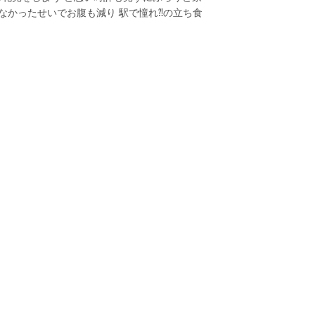
なかったせいでお腹も減り 駅で憧れ⁈の立ち食