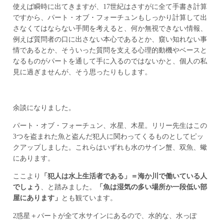
使えば瞬時に出てきますが、17世紀はさすがに全て手書き計算
ですから、パート・オブ・フォーチュンもしっかり計算して出
さなくてはならない手間を考えると、何か無視できない情報、
例えば質問者の口に出さない本心であるとか、窺い知れない事
情であるとか、そういった質問を支える心理的動機やベースと
なるものがパートを通して手に入るのではないかと、個人の私
見に過ぎませんが、そう思ったりもします。
余談になりました。
パート・オブ・フォーチュン、水星、木星。リリー先生はこの
3つを盗まれた魚と盗んだ犯人に関わってくるものとしてピッ
クアップしました。これらはいずれも水のサイン蟹、双魚、蠍
にあります。
ここより
「犯人は水上生活者である」＝海か川で働いている人
でしょう
、と踏みました。
「魚は湿気の多い場所か一段低い部
屋にあります」
とも観ています。
2惑星＋パートが全て水サインにあるので、水的な、水っぽ