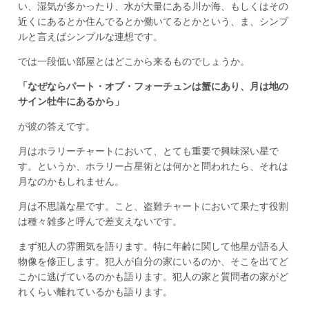
い、湿気が多かったり、水が大量にある川か海、もしくはその
近くにあるとか住んでるとか働いてるとかという、ま、シンプ
ルと言えばシンプルな連想です。
では一段低い部屋とはどこから来るものでしょうか。
「なぜならパート・オブ・フォーチュンは蟹にあり、月は地の
サイン牡牛にあるから」
が彼の答えです。
月はホラリーチャートにおいて、とても重要で興味深い星で
す。というか、ホラリー占星術とは何かと問われたら、それは
月なのかもしれません。
月は不思議な星です。こと、盗難チャートにおいて果たす役割
は種々雑多と呼んで差支えないです。
まず犯人の雰囲気を語ります。特に年齢に関して他星が語る人
物像を修正します。犯人が自分の家にいるのか、そこを出てど
こかに逃げているのかも語ります。犯人の家と質問者の家がど
れくらい離れているかも語ります。