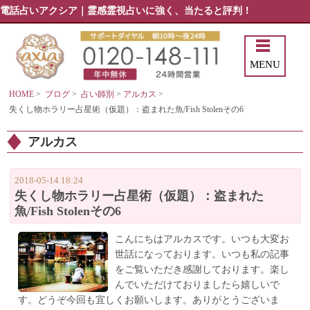
電話占いアクシア｜霊感霊視占いに強く、当たると評判！
MENU
HOME
>
ブログ
>
占い師別
>
アルカス
>
失くし物ホラリー占星術（仮題）：盗まれた魚/Fish Stolenその6
アルカス
2018-05-14 18:24
失くし物ホラリー占星術（仮題）：盗まれた
魚/Fish Stolenその6
こんにちはアルカスです。いつも大変お
世話になっております。いつも私の記事
をご覧いただき感謝しております。楽し
んでいただけておりましたら嬉しいで
す。どうぞ今回も宜しくお願いします。ありがとうございま