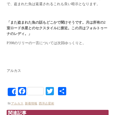
で、盗まれた魚は返還されるこれも良い暗示となります。
「また盗まれた魚の話もどこかで聞けそうです。月は所有の2
室ロード水星とのセクスタイルに接近。この月はフォルトゥー
ナのレディ。」
P398のリリーの一言については次回ゆっくりと。
アルカス
Facebook
Twitter
共
Share
有
アルカス
,
新着情報
,
西洋占星術
関連記事