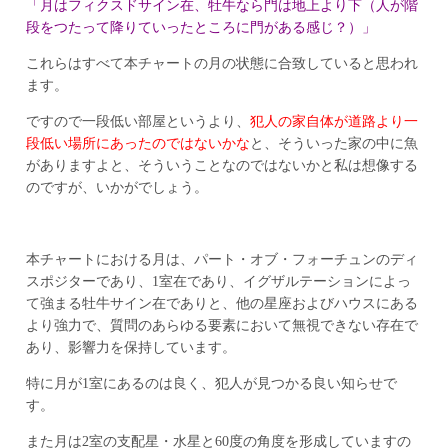
「月はフィクスドサイン在、牡牛なら門は地上より下（人が階
段をつたって降りていったところに門がある感じ？）」
これらはすべて本チャートの月の状態に合致していると思われ
ます。
ですので一段低い部屋というより、
犯人の家自体が道路より一
段低い場所にあったのではないかな
と、そういった家の中に魚
がありますよと、そういうことなのではないかと私は想像する
のですが、いかがでしょう。
本チャートにおける月は、パート・オブ・フォーチュンのディ
スポジターであり、1室在であり、イグザルテーションによっ
て強まる牡牛サイン在でありと、他の星座およびハウスにある
より強力で、質問のあらゆる要素において無視できない存在で
あり、影響力を保持しています。
特に月が1室にあるのは良く、犯人が見つかる良い知らせで
す。
また月は2室の支配星・水星と60度の角度を形成していますの