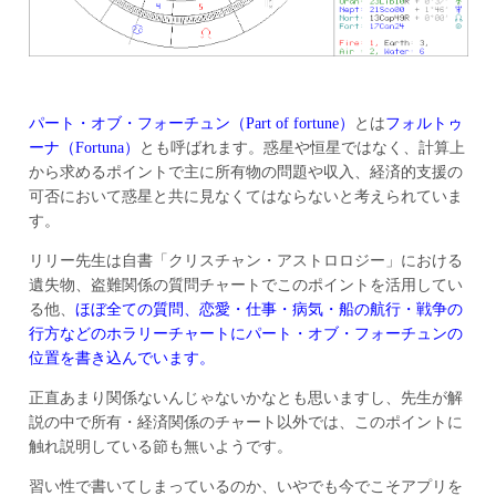
パート・オブ・フォーチュン（Part of fortune）
とは
フォルトゥ
ーナ（Fortuna）
とも呼ばれます。惑星や恒星ではなく、計算上
から求めるポイントで主に所有物の問題や収入、経済的支援の
可否において惑星と共に見なくてはならないと考えられていま
す。
リリー先生は自書「クリスチャン・アストロロジー」における
遺失物、盗難関係の質問チャートでこのポイントを活用してい
る他、
ほぼ全ての質問、恋愛・仕事・病気・船の航行・戦争の
行方などのホラリーチャートにパート・オブ・フォーチュンの
位置を書き込んでいます。
正直あまり関係ないんじゃないかなとも思いますし、先生が解
説の中で所有・経済関係のチャート以外では、このポイントに
触れ説明している節も無いようです。
習い性で書いてしまっているのか、いやでも今でこそアプリを