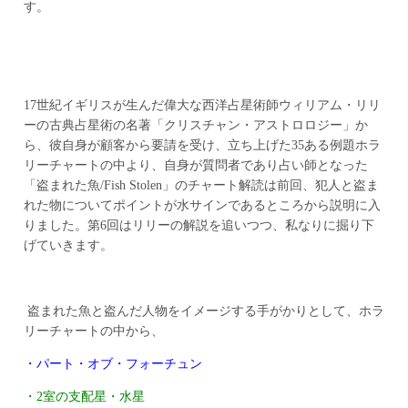
す。
17世紀イギリスが生んだ偉大な西洋占星術師ウィリアム・リリ
ーの古典占星術の名著「クリスチャン・アストロロジー」か
ら、彼自身が顧客から要請を受け、立ち上げた35ある例題ホラ
リーチャートの中より、自身が質問者であり占い師となった
「盗まれた魚/Fish Stolen」のチャート解読は前回、犯人と盗ま
れた物についてポイントが水サインであるところから説明に入
りました。第6回はリリーの解説を追いつつ、私なりに掘り下
げていきます。
盗まれた魚と盗んだ人物をイメージする手がかりとして、ホラ
リーチャートの中から、
・パート・オブ・フォーチュン
・2室の支配星・水星