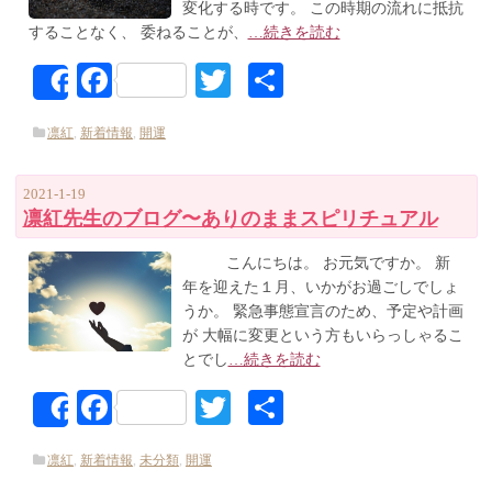
変化する時です。 この時期の流れに抵抗
することなく、 委ねることが、
…続きを読む
Facebook
Twitter
共
Share
有
凛紅
,
新着情報
,
開運
2021-1-19
凛紅先生のブログ〜ありのままスピリチュアル
こんにちは。 お元気ですか。 新
年を迎えた１月、いかがお過ごしでしょ
うか。 緊急事態宣言のため、予定や計画
が 大幅に変更という方もいらっしゃるこ
とでし
…続きを読む
Facebook
Twitter
共
Share
有
凛紅
,
新着情報
,
未分類
,
開運