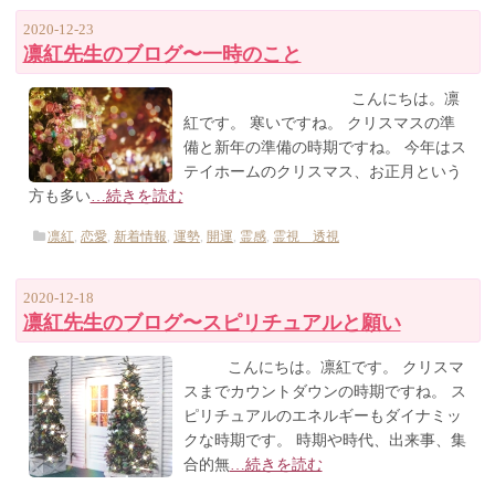
2020-12-23
凛紅先生のブログ〜一時のこと
こんにちは。凛
紅です。 寒いですね。 クリスマスの準
備と新年の準備の時期ですね。 今年はス
テイホームのクリスマス、お正月という
方も多い
…続きを読む
凛紅
,
恋愛
,
新着情報
,
運勢
,
開運
,
霊感
,
霊視 透視
2020-12-18
凛紅先生のブログ〜スピリチュアルと願い
こんにちは。凛紅です。 クリスマ
スまでカウントダウンの時期ですね。 ス
ピリチュアルのエネルギーもダイナミッ
クな時期です。 時期や時代、出来事、集
合的無
…続きを読む