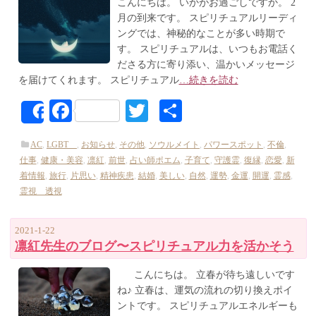
こんにちは。 いかがお過ごしですか。 2
月の到来です。 スピリチュアルリーディ
ングでは、神秘的なことが多い時期で
す。 スピリチュアルは、いつもお電話く
ださる方に寄り添い、温かいメッセージ
を届けてくれます。 スピリチュアル
…続きを読む
Facebook
Twitter
共
Share
有
AC
,
LGBT
,
お知らせ
,
その他
,
ソウルメイト
,
パワースポット
,
不倫
,
仕事
,
健康・美容
,
凛紅
,
前世
,
占い師ポエム
,
子育て
,
守護霊
,
復縁
,
恋愛
,
新
着情報
,
旅行
,
片思い
,
精神疾患
,
結婚
,
美しい
,
自然
,
運勢
,
金運
,
開運
,
霊感
,
霊視 透視
2021-1-22
凛紅先生のブログ〜スピリチュアル力を活かそう
こんにちは。 立春が待ち遠しいです
ね♪ 立春は、運気の流れの切り換えポイ
ントです。 スピリチュアルエネルギーも