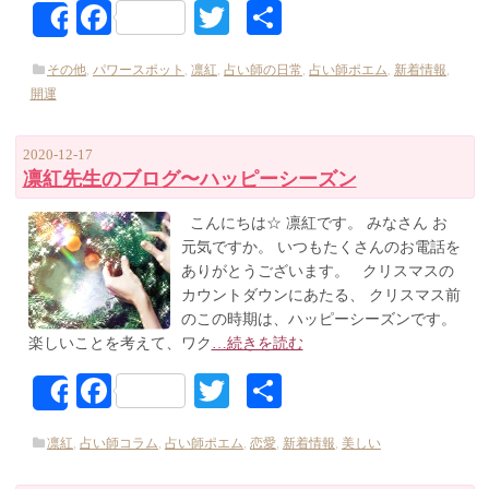
Facebook
Twitter
共
Share
有
その他
,
パワースポット
,
凛紅
,
占い師の日常
,
占い師ポエム
,
新着情報
,
開運
2020-12-17
凛紅先生のブログ〜ハッピーシーズン
こんにちは☆ 凛紅です。 みなさん お
元気ですか。 いつもたくさんのお電話を
ありがとうございます。 クリスマスの
カウントダウンにあたる、 クリスマス前
のこの時期は、ハッピーシーズンです。
楽しいことを考えて、ワク
…続きを読む
Facebook
Twitter
共
Share
有
凛紅
,
占い師コラム
,
占い師ポエム
,
恋愛
,
新着情報
,
美しい