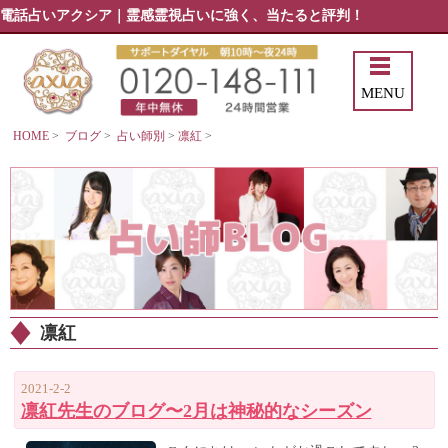
電話占いアクシア｜霊感霊視占いに強く、当たると評判！
MENU
HOME
>
ブログ
>
占い師別
>
凛紅
>
凛紅
2021-2-2
凛紅先生のブログ〜2月は神秘的なシーズン