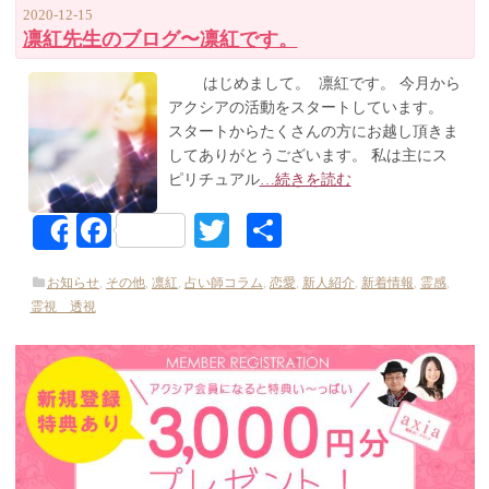
2020-12-15
凛紅先生のブログ〜凛紅です。
はじめまして。 凛紅です。 今月から
アクシアの活動をスタートしています。
スタートからたくさんの方にお越し頂きま
してありがとうございます。 私は主にス
ピリチュアル
…続きを読む
Facebook
Twitter
共
Share
有
お知らせ
,
その他
,
凛紅
,
占い師コラム
,
恋愛
,
新人紹介
,
新着情報
,
霊感
,
霊視 透視