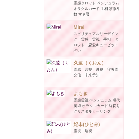
霊感タロット ペンデュラム
オラクルカード 手相 紫微斗
数 マヤ暦
Mirai
スピリチュアルリーデイン
グ 霊感 霊視 手相 タ
ロツト 恋愛キューピット
占い
久遠（くおん）
霊感 霊視 透視 守護霊
交信 未来予知
よもぎ
霊感霊視 ペンデュラム 現代
魔術 オラクルカード 縁切り
クリスタルヒーリング
妃未(ひとみ)
霊視 透視