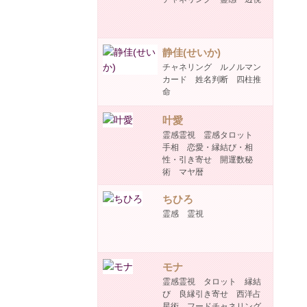
静佳(せいか)
チャネリング ルノルマン
カード 姓名判断 四柱推
命
叶愛
霊感霊視 霊感タロット
手相 恋愛・縁結び・相
性・引き寄せ 開運数秘
術 マヤ暦
ちひろ
霊感 霊視
モナ
霊感霊視 タロット 縁結
び 良縁引き寄せ 西洋占
星術 フードチャネリング