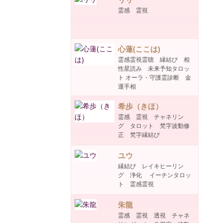
霊感 霊視
心蓮(ここは)
霊感霊視霊聴 縁結び 相
性星読み 未来予知タロッ
ト オーラ・守護霊診断 金
運手相
希歩（きほ）
霊感 霊視 チャネリン
グ タロット 梵字波動修
正 梵字縁結び
ユウ
縁結び レイキヒーリン
グ 浄化 イーチンタロッ
ト 霊感霊視
朱龍
霊感 霊視 透視 チャネ