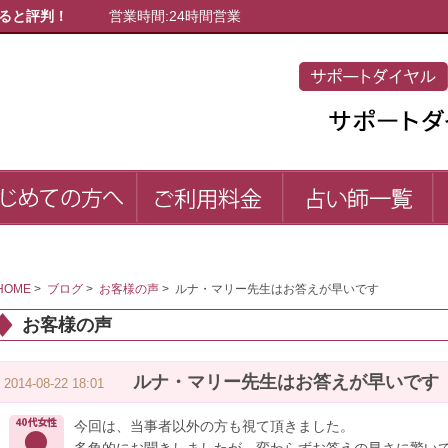
ると評判！
営業時間:24時間営業
初めての方へ
ご利用料金
占
first
price
list
HOME
>
ブログ
>
お客様の声
>
ルナ・マリー先生はお答えが早いです
お客様の声
ルナ・マリー先生はお答えが早いです
2014-08-22 18:01
今回は、当事者以外の方も視て頂きました。