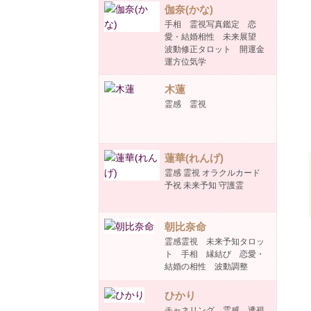
伽奈(かな)
手相 霊視写真鑑定 恋
愛・結婚相性 未来展望
波動修正タロット 開運金
運方位気学
木蓮
霊感 霊視
蓮華(れんげ)
霊感 霊視 オラクルカード
予祝 未来予知 守護霊
朝比奈命
霊感霊視 未来予知タロッ
ト 手相 縁結び 恋愛・
結婚の相性 波動調整
ひかり
チャネリング 霊感 透視