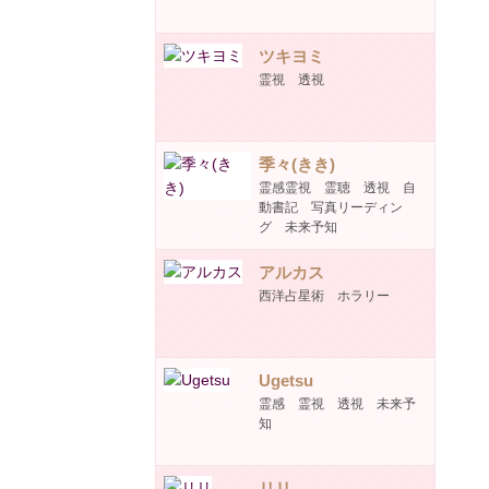
ツキヨミ
霊視 透視
季々(きき)
霊感霊視 霊聴 透視 自
動書記 写真リーディン
グ 未来予知
アルカス
西洋占星術 ホラリー
Ugetsu
霊感 霊視 透視 未来予
知
リリ