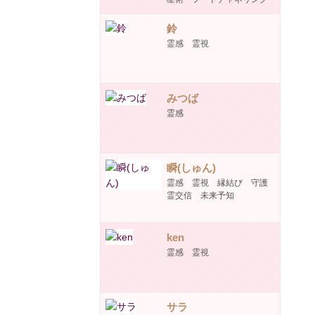
鈴
霊感 霊視
みつば
霊感
瞬(しゅん)
霊感 霊視 縁結び 守護
霊交信 未来予知
ken
霊感 霊視
サラ