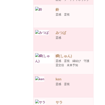
鈴
霊感 霊視
みつば
霊感
瞬(しゅん)
霊感 霊視 縁結び 守護
霊交信 未来予知
ken
霊感 霊視
サラ