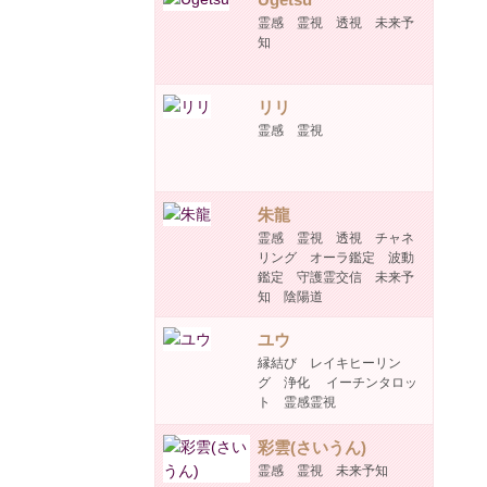
霊感 霊視 透視 未来予
知
リリ
霊感 霊視
朱龍
霊感 霊視 透視 チャネ
リング オーラ鑑定 波動
鑑定 守護霊交信 未来予
知 陰陽道
ユウ
縁結び レイキヒーリン
グ 浄化 イーチンタロッ
ト 霊感霊視
彩雲(さいうん)
霊感 霊視 未来予知