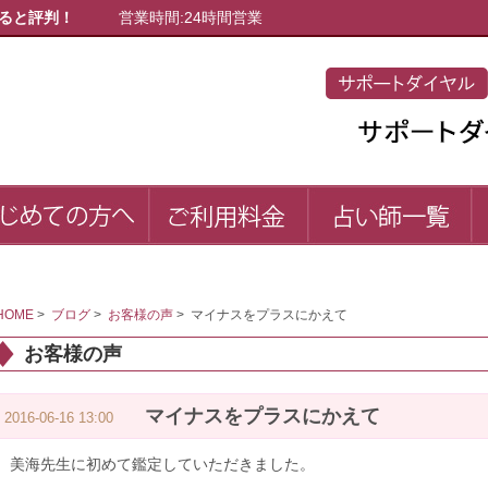
ると評判！
営業時間:24時間営業
初めての方へ
ご利用料金
占
first
price
list
HOME
>
ブログ
>
お客様の声
>
マイナスをプラスにかえて
お客様の声
マイナスをプラスにかえて
2016-06-16 13:00
美海先生に初めて鑑定していただきました。