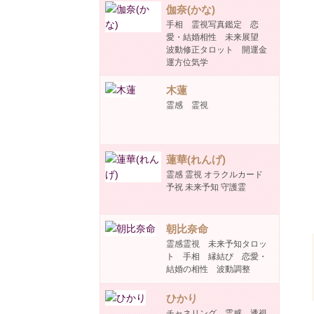
伽奈(かな)
手相 霊視写真鑑定 恋
愛・結婚相性 未来展望
波動修正タロット 開運金
運方位気学
木蓮
霊感 霊視
蓮華(れんげ)
霊感 霊視 オラクルカード
予祝 未来予知 守護霊
朝比奈命
霊感霊視 未来予知タロッ
ト 手相 縁結び 恋愛・
結婚の相性 波動調整
ひかり
チャネリング 霊感 透視