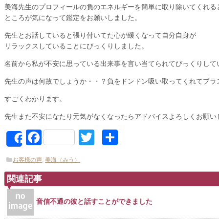
美海先生のプロフィールの負のエネルギーを簡単に取り除いてくれる
ところが気になって鑑定をお願いしました。
先生とお話していると張り付いてた心が緩くなって自分自身が
リラックスしていることにびっくりしました。
名前から私が不安に思っている出来事を言い当てられてびっくりして
先生の声は何故でしょうか・・？負をドンドン吸い取ってくれてプラ
すごくわかります。
先生また不安になたり元気がなくなったらアドバイスよろしくお願い
Facebook
Twitter
共
Share
有
お客様の声
,
美海（みう）
関連記事
音信不通の彼と話すことができました