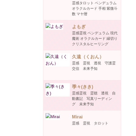
霊感タロット ペンデュラム
オラクルカード 手相 紫微斗
数 マヤ暦
よもぎ
霊感霊視 ペンデュラム 現代
魔術 オラクルカード 縁切り
クリスタルヒーリング
久遠（くおん）
霊感 霊視 透視 守護霊
交信 未来予知
季々(きき)
霊感霊視 霊聴 透視 自
動書記 写真リーディン
グ 未来予知
Mirai
霊感 霊視 タロット