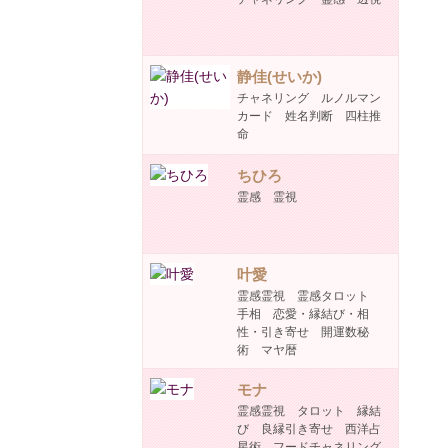
静佳(せいか)
チャネリング ルノルマン
カード 姓名判断 四柱推
命
ちひろ
霊感 霊視
叶愛
霊感霊視 霊感タロット
手相 恋愛・縁結び・相
性・引き寄せ 開運数秘
術 マヤ暦
モナ
霊感霊視 タロット 縁結
び 良縁引き寄せ 西洋占
星術 フードチャネリング