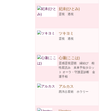
妃未(ひとみ)
霊視 透視
ツキヨミ
霊視 透視
心蓮(ここは)
霊感霊視霊聴 縁結び 相
性星読み 未来予知タロッ
ト オーラ・守護霊診断 金
運手相
アルカス
西洋占星術 ホラリー
Ugetsu