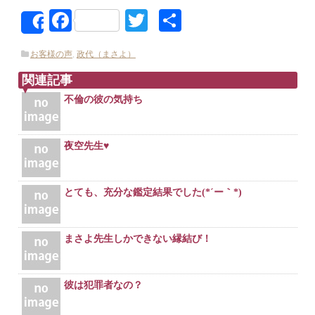
Facebook
Twitter
共
Share
有
お客様の声
,
政代（まさよ）
関連記事
不倫の彼の気持ち
夜空先生♥
とても、充分な鑑定結果でした(*´ー｀*)
まさよ先生しかできない縁結び！
彼は犯罪者なの？