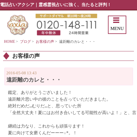
電話占いアクシア｜霊感霊視占いに強く、当たると評判！
MENU
HOME
>
ブログ
>
お客様の声
>
遠距離のカレと・・・
お客様の声
2016-05-08 13:43
遠距離のカレと・・・
鑑定、ありがとうございました！

遠距離片思い中の彼のことを占っていただきました。

絶対だめだ…むりだ…と、思っていた所

「全然大丈夫！夏にはお付き合いしてる可能性が高いよ！」と、言って
継続は力なり、これからも頑張ります！

夏に向けて女磨くんだーーー☆*。！