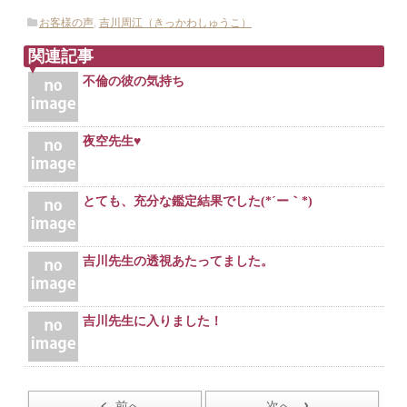
有
お客様の声
,
吉川周江（きっかわしゅうこ）
関連記事
不倫の彼の気持ち
夜空先生♥
とても、充分な鑑定結果でした(*´ー｀*)
吉川先生の透視あたってました。
吉川先生に入りました！
前へ
次へ