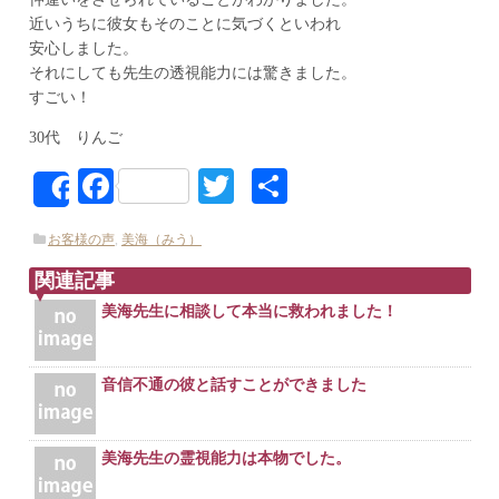
近いうちに彼女もそのことに気づくといわれ
安心しました。
それにしても先生の透視能力には驚きました。
すごい！
30代 りんご
Facebook
Twitter
共
Share
有
お客様の声
,
美海（みう）
関連記事
美海先生に相談して本当に救われました！
音信不通の彼と話すことができました
美海先生の霊視能力は本物でした。