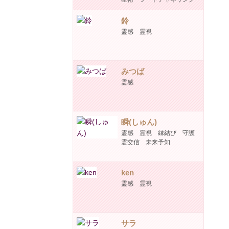
鈴
霊感 霊視
みつば
霊感
瞬(しゅん)
霊感 霊視 縁結び 守護
霊交信 未来予知
ken
霊感 霊視
サラ