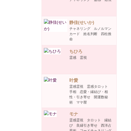
静佳(せいか)
チャネリング ルノルマン
カード 姓名判断 四柱推
命
ちひろ
霊感 霊視
叶愛
霊感霊視 霊感タロット
手相 恋愛・縁結び・相
性・引き寄せ 開運数秘
術 マヤ暦
モナ
霊感霊視 タロット 縁結
び 良縁引き寄せ 西洋占
星術 フードチャネリング