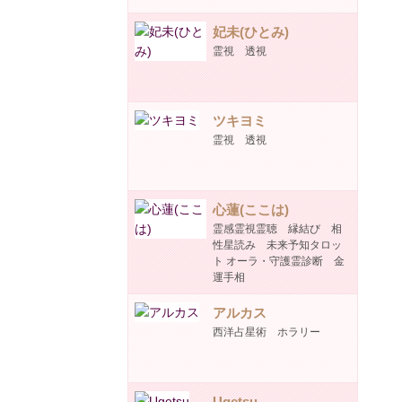
妃未(ひとみ)
霊視 透視
ツキヨミ
霊視 透視
心蓮(ここは)
霊感霊視霊聴 縁結び 相
性星読み 未来予知タロッ
ト オーラ・守護霊診断 金
運手相
アルカス
西洋占星術 ホラリー
Ugetsu