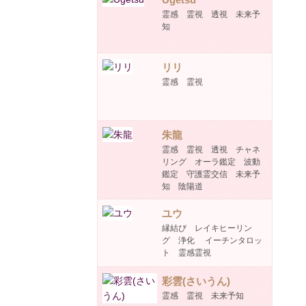
霊感 霊視 透視 未来予
知
リリ
霊感 霊視
朱龍
霊感 霊視 透視 チャネ
リング オーラ鑑定 波動
鑑定 守護霊交信 未来予
知 陰陽道
ユウ
縁結び レイキヒーリン
グ 浄化 イーチンタロッ
ト 霊感霊視
彩雲(さいうん)
霊感 霊視 未来予知