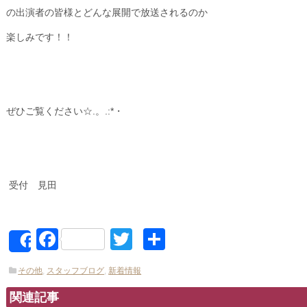
の出演者の皆様とどんな展開で放送されるのか
楽しみです！！
ぜひご覧ください☆.。.:*・
受付 見田
Facebook
Twitter
共
Share
有
その他
,
スタッフブログ
,
新着情報
関連記事