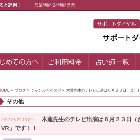
ると評判！
営業時間:24時間営業
初めての方へ
ご利用料金
占
first
price
list
HOME
>
ブログ
>
ジャンル
>
その他
>
木蓮先生のテレビ出演は６月２３日（金）18時
その他
木蓮先生のテレビ出演は６月２３日（金）1
2017-06-21 13:09
VR」です！！