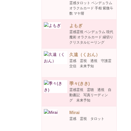
霊感タロット ペンデュラム
オラクルカード 手相 紫微斗
数 マヤ暦
よもぎ
霊感霊視 ペンデュラム 現代
魔術 オラクルカード 縁切り
クリスタルヒーリング
久遠（くおん）
霊感 霊視 透視 守護霊
交信 未来予知
季々(きき)
霊感霊視 霊聴 透視 自
動書記 写真リーディン
グ 未来予知
Mirai
霊感 霊視 タロット