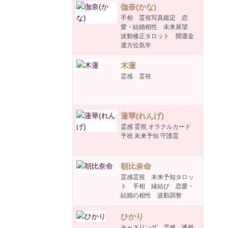
伽奈(かな)
手相 霊視写真鑑定 恋
愛・結婚相性 未来展望
波動修正タロット 開運金
運方位気学
木蓮
霊感 霊視
蓮華(れんげ)
霊感 霊視 オラクルカード
予祝 未来予知 守護霊
朝比奈命
霊感霊視 未来予知タロッ
ト 手相 縁結び 恋愛・
結婚の相性 波動調整
ひかり
チャネリング 霊感 透視