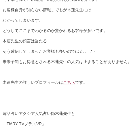
お客様自身が知らない情報までもが木蓮先生には
わかってしまいます。
どうしてここまでわかるのか驚かれるお客様が多いです。
木蓮先生の預言は当たる！！
そう確信してしまったお客様も多いのでは☆.。.:*・
未来予知もお得意とされる木蓮先生の人気は止まることがありません
木蓮先生の詳しいプロフィールは
こちら
です。
電話占いアクシア人気占い師木蓮先生と
「TiARY TVプラスVR」