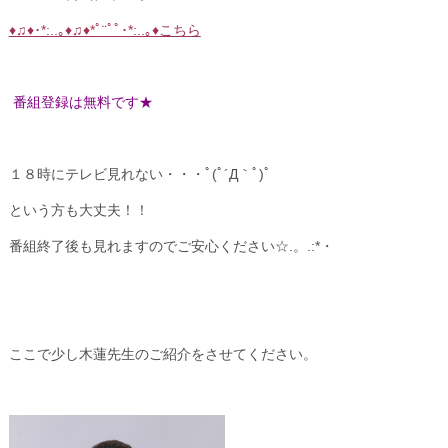
♦♫♦･*:..｡♦♫♦*ﾟ¨ﾟﾟ･*:..｡♦こちら
番組登録は無料です★
１８時にテレビ見れない・・・ﾟ(ﾟ´Д｀ﾟ)ﾟ
という方も大丈夫！！
番組終了後も見れますのでご安心ください☆.。.:*・
ここで少し木蓮先生のご紹介をさせてください。