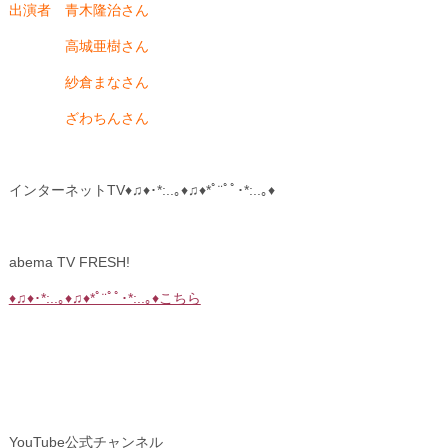
出演者 青木隆治さん
高城亜樹さん
紗倉まなさん
ざわちんさん
インターネットTV♦♫♦･*:..｡♦♫♦*ﾟ¨ﾟﾟ･*:..｡♦
abema TV FRESH!
♦♫♦･*:..｡♦♫♦*ﾟ¨ﾟﾟ･*:..｡♦こちら
YouTube公式チャンネル