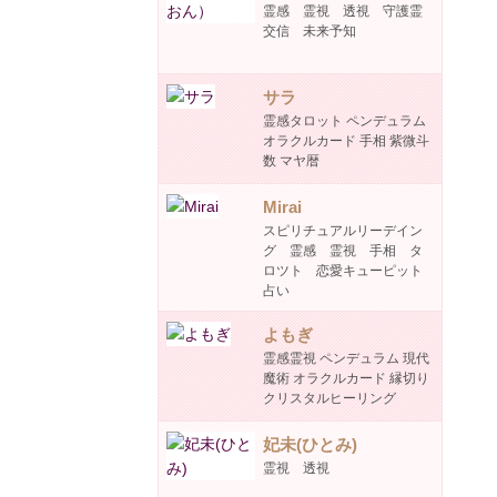
霊感 霊視 透視 守護霊
交信 未来予知
サラ
霊感タロット ペンデュラム
オラクルカード 手相 紫微斗
数 マヤ暦
Mirai
スピリチュアルリーデイン
グ 霊感 霊視 手相 タ
ロツト 恋愛キューピット
占い
よもぎ
霊感霊視 ペンデュラム 現代
魔術 オラクルカード 縁切り
クリスタルヒーリング
妃未(ひとみ)
霊視 透視