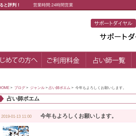
ると評判！
営業時間:24時間営業
初めての方へ
ご利用料金
占
first
price
list
HOME
>
ブログ
>
ジャンル
>
占い師ポエム
>
今年もよろしくお願いします。
占い師ポエム
今年もよろしくお願いします。
2019-01-13 11:00