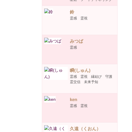
鈴
霊感 霊視
みつば
霊感
瞬(しゅん)
霊感 霊視 縁結び 守護
霊交信 未来予知
ken
霊感 霊視
久遠（くおん）