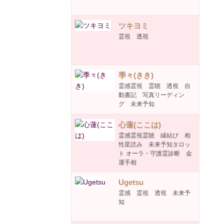
ツキヨミ
霊視 透視
季々(きき)
霊感霊視 霊聴 透視 自
動書記 写真リーディン
グ 未来予知
心蓮(ここは)
霊感霊視霊聴 縁結び 相
性星読み 未来予知タロッ
ト オーラ・守護霊診断 金
運手相
Ugetsu
霊感 霊視 透視 未来予
知