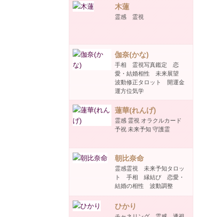
木蓮
霊感 霊視
伽奈(かな)
手相 霊視写真鑑定 恋
愛・結婚相性 未来展望
波動修正タロット 開運金
運方位気学
蓮華(れんげ)
霊感 霊視 オラクルカード
予祝 未来予知 守護霊
朝比奈命
霊感霊視 未来予知タロッ
ト 手相 縁結び 恋愛・
結婚の相性 波動調整
ひかり
チャネリング 霊感 透視