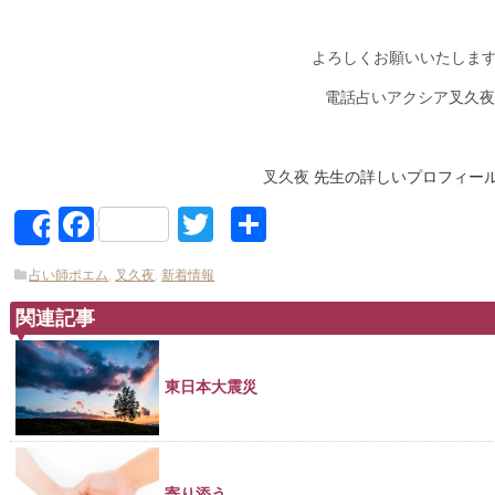
よろしくお願いいたしま
電話占いアクシア
叉久夜
叉久夜
先生の詳しいプロフィー
Facebook
Twitter
共
Share
有
占い師ポエム
,
叉久夜
,
新着情報
関連記事
東日本大震災
寄り添う…