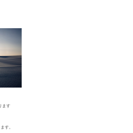
…
ります
きます。