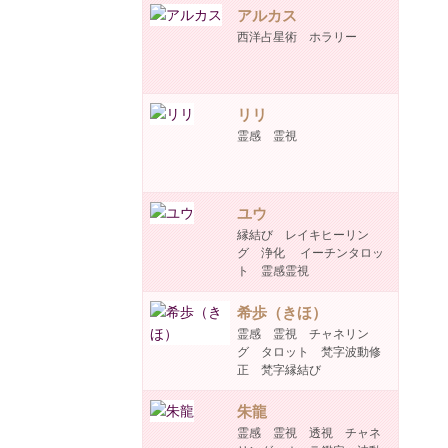
アルカス
西洋占星術 ホラリー
リリ
霊感 霊視
ユウ
縁結び レイキヒーリン
グ 浄化 イーチンタロッ
ト 霊感霊視
希歩（きほ）
霊感 霊視 チャネリン
グ タロット 梵字波動修
正 梵字縁結び
朱龍
霊感 霊視 透視 チャネ