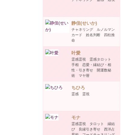
静佳(せいか)
チャネリング ルノルマン
カード 姓名判断 四柱推
命
叶愛
霊感霊視 霊感タロット
手相 恋愛・縁結び・相
性・引き寄せ 開運数秘
術 マヤ暦
ちひろ
霊感 霊視
モナ
霊感霊視 タロット 縁結
び 良縁引き寄せ 西洋占
星術 フードチャネリング