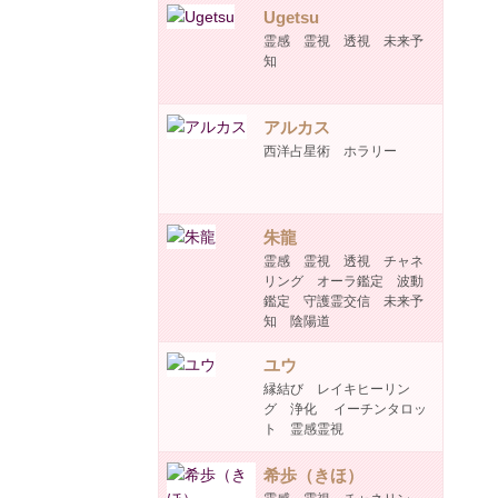
Ugetsu
霊感 霊視 透視 未来予
知
アルカス
西洋占星術 ホラリー
朱龍
霊感 霊視 透視 チャネ
リング オーラ鑑定 波動
鑑定 守護霊交信 未来予
知 陰陽道
ユウ
縁結び レイキヒーリン
グ 浄化 イーチンタロッ
ト 霊感霊視
希歩（きほ）