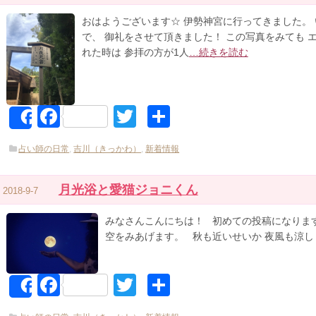
おはようございます☆ 伊勢神宮に行ってきました。
で、 御礼をさせて頂きました！ この写真をみても エネ
れた時は 参拝の方が1人
…続きを読む
Facebook
Twitter
共
Share
有
占い師の日常
,
吉川（きっかわ）
,
新着情報
月光浴と愛猫ジョニくん
2018-9-7
みなさんこんにちは！ 初めての投稿になりま
空をみあげます。 秋も近いせいか 夜風も涼し
Facebook
Twitter
共
Share
有