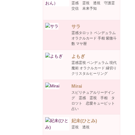
霊感 霊視 透視 守護霊
交信 未来予知
サラ
霊感タロット ペンデュラム
オラクルカード 手相 紫微斗
数 マヤ暦
よもぎ
霊感霊視 ペンデュラム 現代
魔術 オラクルカード 縁切り
クリスタルヒーリング
Mirai
スピリチュアルリーデイン
グ 霊感 霊視 手相 タ
ロツト 恋愛キューピット
占い
妃未(ひとみ)
霊視 透視