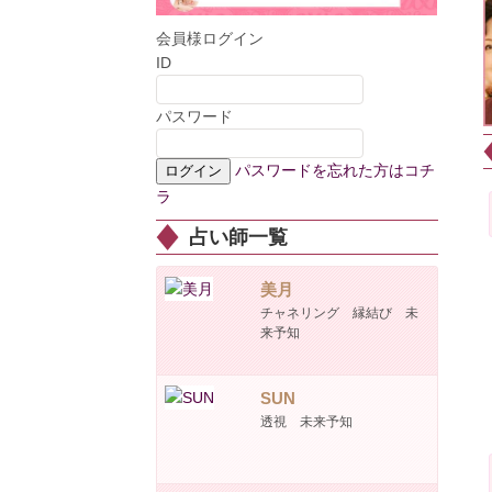
会員様ログイン
ID
パスワード
パスワードを忘れた方はコチ
ラ
占い師一覧
美月
チャネリング 縁結び 未
来予知
SUN
透視 未来予知