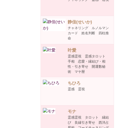
静佳(せいか)
チャネリング ルノルマン
カード 姓名判断 四柱推
命
叶愛
霊感霊視 霊感タロット
手相 恋愛・縁結び・相
性・引き寄せ 開運数秘
術 マヤ暦
ちひろ
霊感 霊視
モナ
霊感霊視 タロット 縁結
び 良縁引き寄せ 西洋占
星術 フードチャネリング