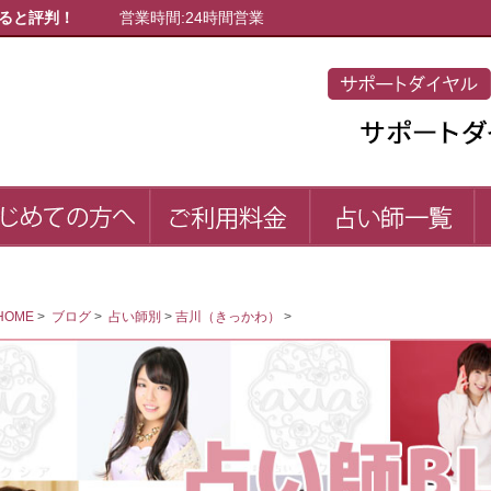
ると評判！
営業時間:24時間営業
初めての方へ
ご利用料金
占
first
price
list
HOME
>
ブログ
>
占い師別
>
吉川（きっかわ）
>