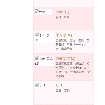
ツキヨミ
霊視 透視
季々(きき)
霊感霊視 霊聴 透視 自
動書記 写真リーディン
グ 未来予知
心蓮(ここは)
霊感霊視霊聴 縁結び 相
性星読み 未来予知タロッ
ト オーラ・守護霊診断 金
運手相
リリ
霊感 霊視