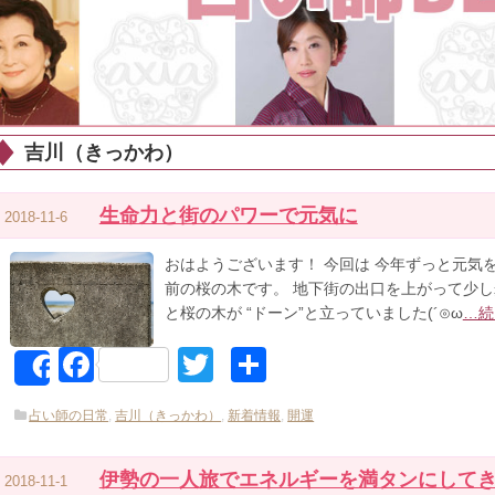
吉川（きっかわ）
生命力と街のパワーで元気に
2018-11-6
おはようございます！ 今回は 今年ずっと元気
前の桜の木です。 地下街の出口を上がって少し
と桜の木が “ドーン”と立っていました(´⊙ω
…続
Facebook
Twitter
共
Share
有
占い師の日常
,
吉川（きっかわ）
,
新着情報
,
開運
伊勢の一人旅でエネルギーを満タンにして
2018-11-1