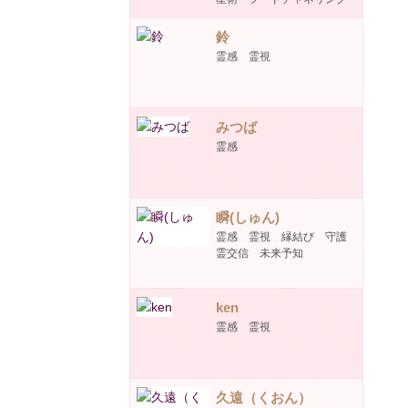
鈴
霊感 霊視
みつば
霊感
瞬(しゅん)
霊感 霊視 縁結び 守護
霊交信 未来予知
ken
霊感 霊視
久遠（くおん）