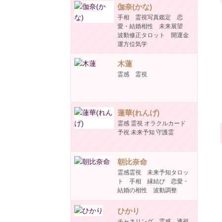
伽奈(かな)
手相 霊視写真鑑定 恋
愛・結婚相性 未来展望
波動修正タロット 開運金
運方位気学
木蓮
霊感 霊視
蓮華(れんげ)
霊感 霊視 オラクルカード
予祝 未来予知 守護霊
朝比奈命
霊感霊視 未来予知タロッ
ト 手相 縁結び 恋愛・
結婚の相性 波動調整
ひかり
チャネリング 霊感 透視