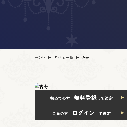
HOME
占い師一覧
杏寿
無料登録
初めての方
して鑑定
ログイン
会員の方
して鑑定