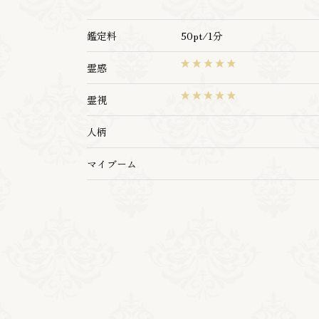
鑑定料
50pt/1分
霊感
霊視
人柄
マイブーム