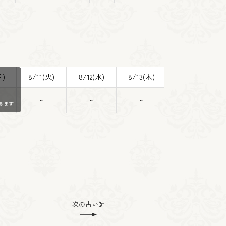
月)
8/11(火)
8/12(水)
8/13(木)
8/14(金)
~
~
~
~
きます
次の占い師