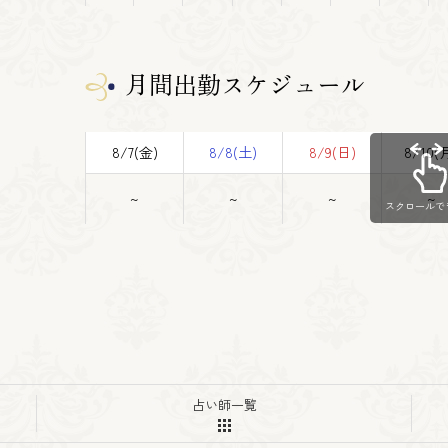
月間出勤スケジュール
8/7(金)
8/8(土)
8/9(日)
8/10(
~
~
~
~
スクロールで
占い師一覧