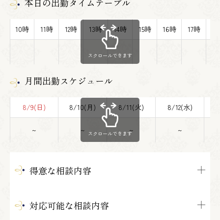
本日の出勤タイムテーブル
10時
11時
12時
13時
14時
15時
16時
17時
1
スクロールできます
月間出勤スケジュール
8/9(日)
8/10(月)
8/11(火)
8/12(水)
8
~
~
~
~
スクロールできます
得意な相談内容
対応可能な相談内容