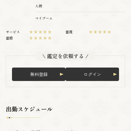
人柄
マイブーム
サービス
霊視
霊感
\ 鑑定を依頼する /
無料登録
ログイン
出勤スケジュール