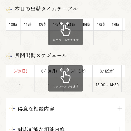
本日の出勤タイムテーブル
10時
11時
12時
13時
14時
15時
16時
17時
1
スクロールできます
月間出勤スケジュール
8/9(日)
8/10(月)
8/11(火)
8/12(水)
8
~
~
~
13:00～14:30
13:
スクロールできます
得意な相談内容
対応可能な相談内容