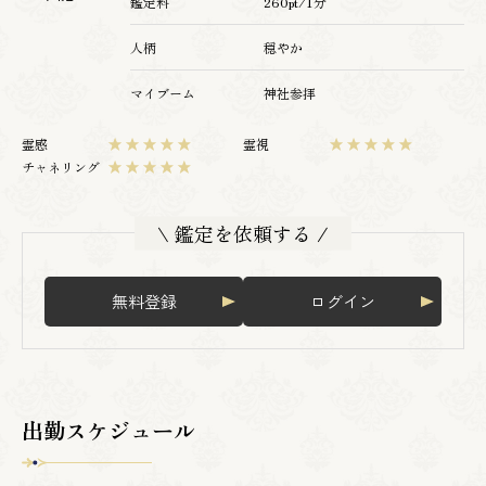
鑑定料
260pt/1分
人柄
穏やか
マイブーム
神社参拝
霊感
霊視
チャネリング
\ 鑑定を依頼する /
無料登録
ログイン
出勤スケジュール