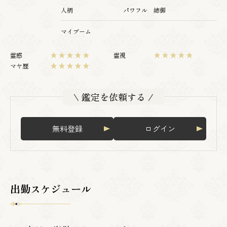
人柄
パワフル 姉御
マイブーム
霊感
霊視
マヤ歴
\ 鑑定を依頼する /
無料登録
ログイン
出勤スケジュール