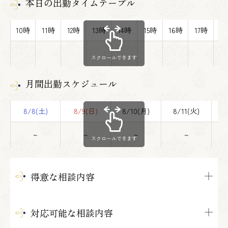
本日の出勤タイムテーブル
10時
11時
12時
13時
14時
15時
16時
17時
1
スクロールできます
月間出勤スケジュール
8/8(土)
8/9(日)
8/10(月)
8/11(火)
8
~
~
~
~
スクロールできます
得意な相談内容
対応可能な相談内容