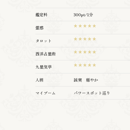
鑑定料
300pt/1分
霊感
タロット
西洋占星術
九星気学
人柄
誠実 穏やか
マイブーム
パワースポット巡り