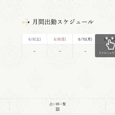
月間出勤スケジュール
8/8(土)
8/9(日)
8/10(月)
8/11(
~
~
~
~
スクロールで
占い師一覧