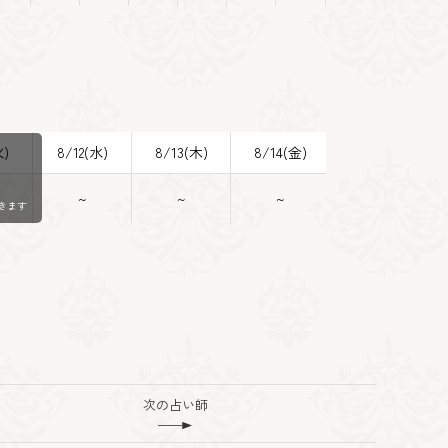
火)
8/12(水)
8/13(木)
8/14(金)
8/15(土)
~
~
~
~
きます
次の占い師