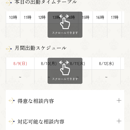
本日の出勤タイムテーブル
10時
11時
12時
13時
14時
15時
16時
17時
1
スクロールできます
月間出勤スケジュール
8/9(日)
8/10(月)
8/11(火)
8/12(水)
8
~
~
~
~
スクロールできます
得意な相談内容
対応可能な相談内容