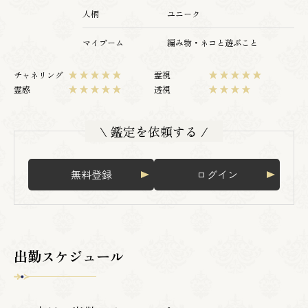
人柄
ユニーク
マイブーム
編み物・ネコと遊ぶこと
チャネリング
霊視
霊感
透視
\ 鑑定を依頼する /
無料登録
ログイン
出勤スケジュール