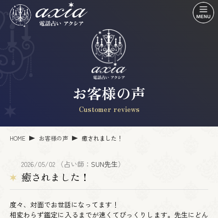
お客様の声
Customer reviews
HOME
お客様の声
癒されました！
2026/05/02 （占い師：
SUN先生
）
癒されました！
度々、対面でお世話になってます！
相変わらず鑑定に入るまでが速くてびっくりします。先生にどん