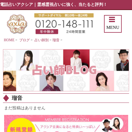
電話占いアクシア｜霊感霊視占いに強く、当たると評判！
MENU
HOME
>
ブログ
>
占い師別
>
瑠音
>
瑠音
まだ投稿はありません