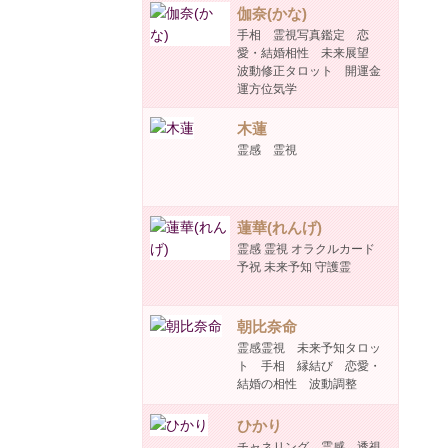
伽奈(かな)
手相 霊視写真鑑定 恋
愛・結婚相性 未来展望
波動修正タロット 開運金
運方位気学
木蓮
霊感 霊視
蓮華(れんげ)
霊感 霊視 オラクルカード
予祝 未来予知 守護霊
朝比奈命
霊感霊視 未来予知タロッ
ト 手相 縁結び 恋愛・
結婚の相性 波動調整
ひかり
チャネリング 霊感 透視