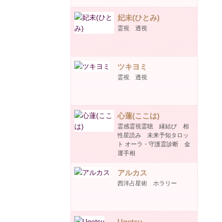
妃未(ひとみ)
霊視 透視
ツキヨミ
霊視 透視
心蓮(ここは)
霊感霊視霊聴 縁結び 相
性星読み 未来予知タロッ
ト オーラ・守護霊診断 金
運手相
アルカス
西洋占星術 ホラリー
Ugetsu