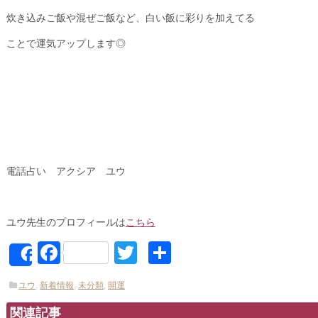
炊き込みご飯や混ぜご飯など、白い飯に彩りを加えてる
ことで運気アップします◎
電話占い アクシア ユウ
ユウ先生のプロフィールは
こちら
Facebook
Twitter
共
Share
有
ユウ
,
新着情報
,
未分類
,
開運
関連記事