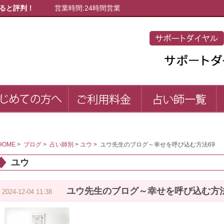
ると評判！
営業時間:24時間営業
初めての方へ
ご利用料金
占
first
price
list
HOME
>
ブログ
>
占い師別
>
ユウ
>
ユウ先生のブログ～幸せを呼び込む方法69
ユウ
ユウ先生のブログ～幸せを呼び込む方法
2024-12-04 11:38