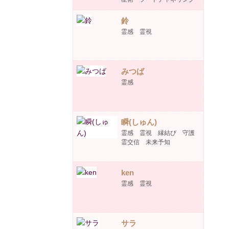
鈴
霊感 霊視
みつば
霊感
瞬(しゅん)
霊感 霊視 縁結び 守護
霊交信 未来予知
ken
霊感 霊視
サラ