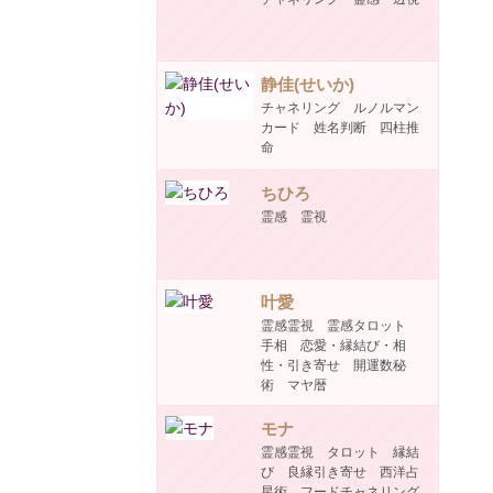
静佳(せいか)
チャネリング ルノルマン
カード 姓名判断 四柱推
命
ちひろ
霊感 霊視
叶愛
霊感霊視 霊感タロット
手相 恋愛・縁結び・相
性・引き寄せ 開運数秘
術 マヤ暦
モナ
霊感霊視 タロット 縁結
び 良縁引き寄せ 西洋占
星術 フードチャネリング