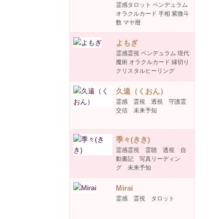
霊感タロット ペンデュラム
オラクルカード 手相 紫微斗
数 マヤ暦
よもぎ
霊感霊視 ペンデュラム 現代
魔術 オラクルカード 縁切り
クリスタルヒーリング
久遠（くおん）
霊感 霊視 透視 守護霊
交信 未来予知
季々(きき)
霊感霊視 霊聴 透視 自
動書記 写真リーディン
グ 未来予知
Mirai
霊感 霊視 タロット