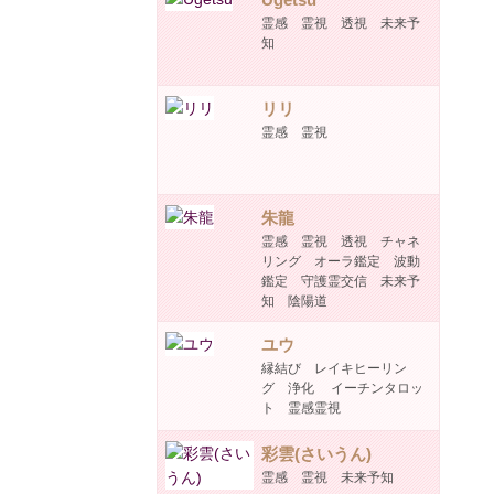
霊感 霊視 透視 未来予
知
リリ
霊感 霊視
朱龍
霊感 霊視 透視 チャネ
リング オーラ鑑定 波動
鑑定 守護霊交信 未来予
知 陰陽道
ユウ
縁結び レイキヒーリン
グ 浄化 イーチンタロッ
ト 霊感霊視
彩雲(さいうん)
霊感 霊視 未来予知